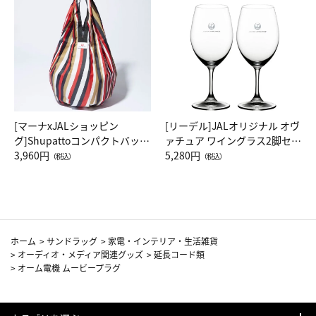
[マーナxJALショッピン
[リーデル]JALオリジナル オヴ
グ]Shupattoコンパクトバッグ
ァチュア ワイングラス2脚セッ
Drop JAL客室乗務員（LC）ス
3,960円
ト（レッドワイン）
5,280円
（税込）
（税込）
カーフ柄
ホーム
>
サンドラッグ
>
家電・インテリア・生活雑貨
>
オーディオ・メディア関連グッズ
>
延長コード類
>
オーム電機 ムービープラグ