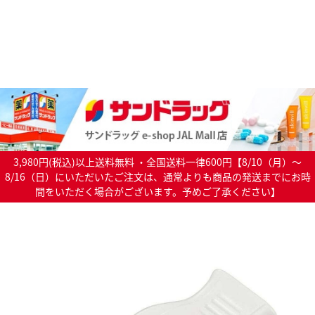
3,980円(税込)以上送料無料 ・全国送料一律600円【8/10（月）～
8/16（日）にいただいたご注文は、通常よりも商品の発送までにお時
間をいただく場合がございます。予めご了承ください】