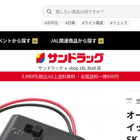
#お中元
#日傘
#ワイン福袋
#リュック
ベントから探す
JAL関連商品から探す
3,980円(税込)以上送料無料 ・全国送料一律600円
サ
オ
イッ
SK