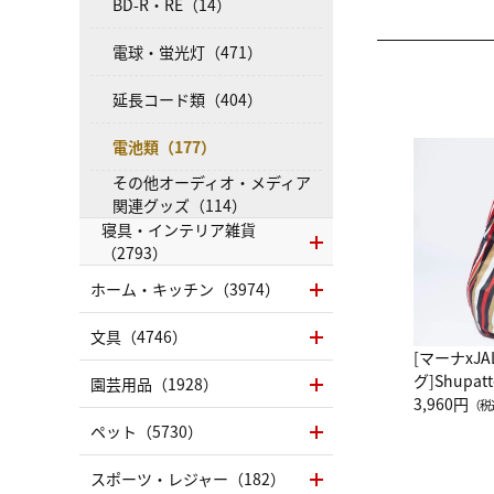
BD-R・RE（14）
電球・蛍光灯（471）
延長コード類（404）
電池類（177）
その他オーディオ・メディア
関連グッズ（114）
寝具・インテリア雑貨
（2793）
ホーム・キッチン（3974）
文具（4746）
[マーナxJ
グ]Shup
園芸用品（1928）
グ Drop 
3,960円
（税
（LC）ス
ペット（5730）
スポーツ・レジャー（182）