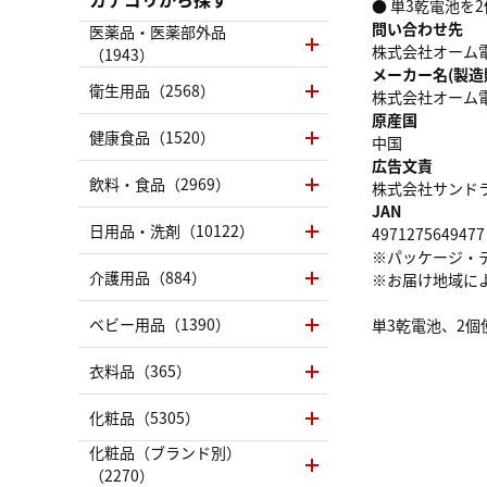
● 単3乾電池を
問い合わせ先
医薬品・医薬部外品
株式会社オーム電機 お
（1943）
メーカー名(製造
衛生用品（2568）
株式会社オーム
原産国
健康食品（1520）
中国
広告文責
飲料・食品（2969）
株式会社サンドラッグ
JAN
日用品・洗剤（10122）
4971275649477
※パッケージ・
介護用品（884）
※お届け地域に
ベビー用品（1390）
単3乾電池、2
衣料品（365）
化粧品（5305）
化粧品（ブランド別）
（2270）