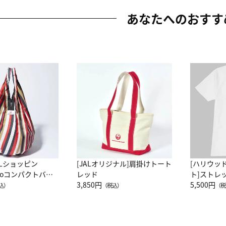
あなたへのおすす
ALショッピン
[JALオリジナル]肩掛けトート
[ハリウッ
attoコンパクトバッ
レッド
ト]ストレ
JAL客室乗務員
3,850円
ーネック別
5,500円
込）
（税込）
（税
カーフ柄