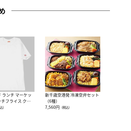
め
JAL特製
レー 200
10,800円
（
ド ランチ マーケッ
新千歳空港発 冷凍空弁セット
ッチフライス クル
（6種）
注半袖Ｔシャツ
7,560円
込）
（税込）