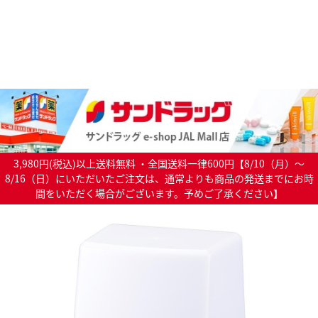
3,980円(税込)以上送料無料 ・全国送料一律600円【8/10（月）～
8/16（日）にいただいたご注文は、通常よりも商品の発送までにお時
間をいただく場合がございます。予めご了承ください】