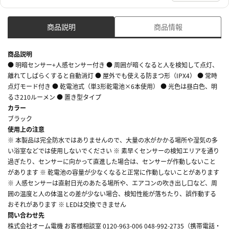
商品説明
商品情報
商品説明
● 明暗センサー+人感センサー付き ● 周囲が暗くなると人を検知して点灯、
離れてしばらくすると自動消灯 ● 屋外でも使える防まつ形（IPX4） ● 常時
点灯モード付き ● 乾電池式（単3形乾電池×6本使用） ● 光色は昼白色、明
るさ210ルーメン ● 置き型タイプ
カラー
ブラック
使用上の注意
※ 本製品は完全防水ではありませんので、大量の水がかかる場所や湿気の多
い浴室などでは使用しないでください ※ 素早くセンサーの検知エリアを通り
過ぎたり、センサーに向かって直進した場合は、センサーが作動しないこと
があります ※ 乾電池の容量が少なくなると正常に作動しないことがあります
※ 人感センサーは直射日光のあたる場所や、エアコンの吹き出し口など、周
囲の温度と人の体温との差が少ない場合、検知性能が落ちたり、誤作動する
おそれがあります ※ LEDは交換できません
問い合わせ先
株式会社オーム電機 お客様相談室 0120-963-006 048-992-2735（携帯電話・