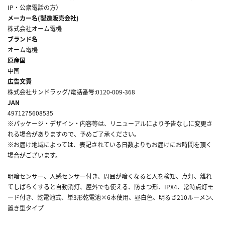
IP・公衆電話の方）
メーカー名(製造販売会社)
株式会社オーム電機
ブランド名
オーム電機
原産国
中国
広告文責
株式会社サンドラッグ/電話番号:0120-009-368
JAN
4971275608535
※パッケージ・デザイン・内容等は、リニューアルにより予告なしに変更さ
れる場合がありますので、予めご了承ください。
※お届け地域によっては、表記されている日数よりもお届けにお時間を頂く
場合がございます。
明暗センサー、人感センサー付き、周囲が暗くなると人を検知、点灯、離れ
てしばらくすると自動消灯、屋外でも使える、防まつ形、IPX4、常時点灯モ
ード付き、乾電池式、単3形乾電池×6本使用、昼白色、明るさ210ルーメン、
置き型タイプ