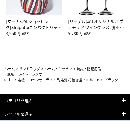
[マーナxJALショッピン
[リーデル]JALオリジナル オヴ
グ]Shupattoコンパクトバッグ
ァチュア ワイングラス2脚セッ
Drop JAL客室乗務員（LC）ス
3,960円
ト（レッドワイン）
5,280円
（税込）
（税込）
カーフ柄
ホーム
>
サンドラッグ
>
ホーム・キッチン
>
防災・防犯用品
>
蝋燭・ライト・ラジオ
>
オーム電機 LEDセンサーライト 乾電池式 置き型 210ルーメン ブラック
カテゴリを選ぶ
ジャンルを選ぶ