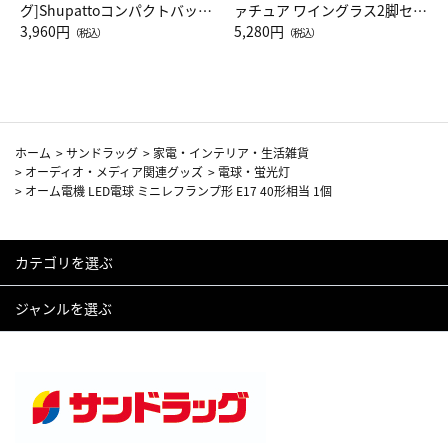
グ]Shupattoコンパクトバッグ
ァチュア ワイングラス2脚セッ
Drop JAL客室乗務員（LC）ス
3,960円
ト（レッドワイン）
5,280円
（税込）
（税込）
カーフ柄
ホーム
>
サンドラッグ
>
家電・インテリア・生活雑貨
>
オーディオ・メディア関連グッズ
>
電球・蛍光灯
>
オーム電機 LED電球 ミニレフランプ形 E17 40形相当 1個
カテゴリを選ぶ
ジャンルを選ぶ