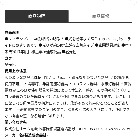
商品説明
商品情報
商品説明
●レフランプミニ40形相当の明るさ ●光を効率よく照らすので、スポットラ
イトにおすすめです ●光りが約140°広がる広角タイプ ●密閉器具対応 ●省エ
ネ法2017年度目標基準値達成商品 ●昼光色
カラー
昼光色
使用上の注意
次のような器具には使用できません。 ・調光機能のついた器具（100%でも
使用不可） ・誘導灯、非常用照明器具 ・HIDランプ器具、水銀灯器具 ・直流
電源 ※このほか使用器具の種類によって寸法的、熱的、その他の状況（リモ
コン機器のついた器具など）により使用できない場合があります。 ※ご使用
になられる照明器具の構造によっては、放熱不良で短寿命となることがあり
ます。 ※密閉器具でのご使用の場合、器具の寸法の大きさにより、使用でき
ない場合や短くなる場合があります。
問い合わせ先
株式会社オーム電機 お客様相談室電話番号：0120-963-006 048-992-2735
メーカー名(製造販売会社)