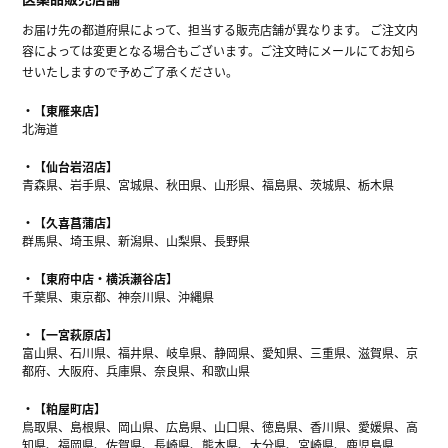
お届け先の都道府県によって、担当する販売店舗が異なります。 ご注文内
容によっては変更となる場合もございます。ご注文時にメールにてお知ら
せいたしますので予めご了承ください。
【東雁来店】
北海道
【仙台岩沼店】
青森県、岩手県、宮城県、秋田県、山形県、福島県、茨城県、栃木県
【久喜菖蒲店】
群馬県、埼玉県、新潟県、山梨県、長野県
【東府中店・横浜瀬谷店】
千葉県、東京都、神奈川県、沖縄県
【一宮萩原店】
富山県、石川県、福井県、岐阜県、静岡県、愛知県、三重県、滋賀県、京
都府、大阪府、兵庫県、奈良県、和歌山県
【粕屋町店】
鳥取県、島根県、岡山県、広島県、山口県、徳島県、香川県、愛媛県、高
知県、福岡県、佐賀県、長崎県、熊本県、大分県、宮崎県、鹿児島県