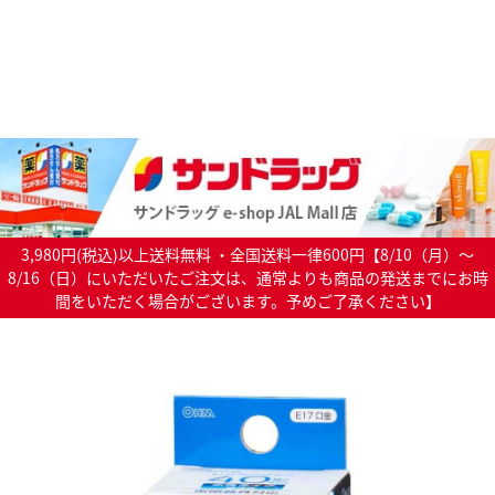
3,980円(税込)以上送料無料 ・全国送料一律600円【8/10（月）～
8/16（日）にいただいたご注文は、通常よりも商品の発送までにお時
間をいただく場合がございます。予めご了承ください】