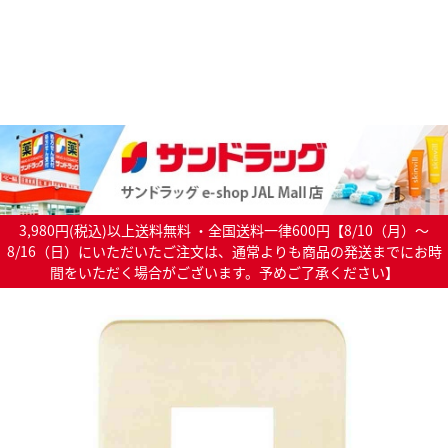
3,980円(税込)以上送料無料 ・全国送料一律600円【8/10（月）～
8/16（日）にいただいたご注文は、通常よりも商品の発送までにお時
間をいただく場合がございます。予めご了承ください】