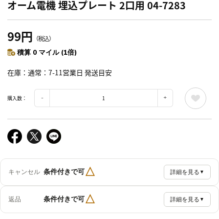
オーム電機 埋込プレート 2口用 04-7283
99円
（税込）
積算 0 マイル (1倍)
在庫
通常：7-11営業日 発送目安
購入数：
△
条件付きで可
キャンセル
詳細を見る
▼
△
条件付きで可
返品
詳細を見る
▼