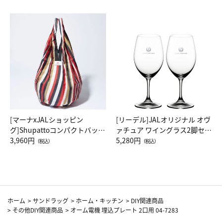
[マーナxJALショッピン
[リーデル]JALオリジナル オヴ
グ]Shupattoコンパクトバッグ
ァチュア ワイングラス2脚セッ
Drop JAL客室乗務員（LC）ス
3,960円
ト（レッドワイン）
5,280円
（税込）
（税込）
カーフ柄
ホーム
>
サンドラッグ
>
ホーム・キッチン
>
DIY関連商品
>
その他DIY関連商品
>
オーム電機 埋込プレート 2口用 04-7283