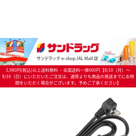
3,980円(税込)以上送料無料 ・全国送料一律600円【8/10（月）～
8/16（日）にいただいたご注文は、通常よりも商品の発送までにお時
間をいただく場合がございます。予めご了承ください】