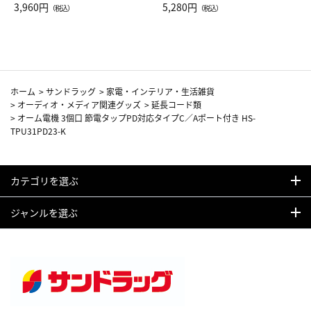
Drop JAL客室乗務員（LC）ス
3,960円
ト（レッドワイン）
5,280円
（税込）
（税込）
カーフ柄
ホーム
>
サンドラッグ
>
家電・インテリア・生活雑貨
>
オーディオ・メディア関連グッズ
>
延長コード類
>
オーム電機 3個口 節電タップPD対応タイプC／Aポート付き HS-
TPU31PD23-K
カテゴリを選ぶ
ジャンルを選ぶ