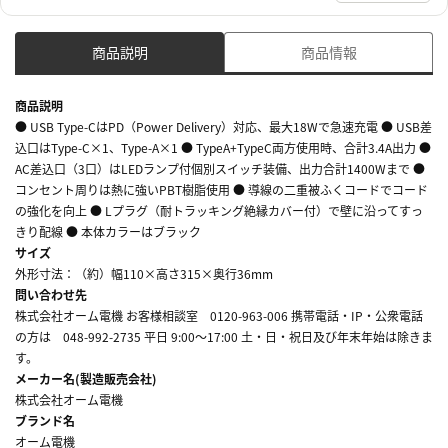
商品説明
商品情報
商品説明
● USB Type-CはPD（Power Delivery）対応、最大18Wで急速充電 ● USB差
込口はType-C×1、Type-A×1 ● TypeA+TypeC両方使用時、合計3.4A出力 ●
AC差込口（3口）はLEDランプ付個別スイッチ装備、出力合計1400Wまで ●
コンセント周りは熱に強いPBT樹脂使用 ● 導線の二重被ふくコードでコード
の強化を向上 ● Lプラグ（耐トラッキング絶縁カバー付）で壁に沿ってすっ
きり配線 ● 本体カラーはブラック
サイズ
外形寸法：（約）幅110×高さ315×奥行36mm
問い合わせ先
株式会社オーム電機 お客様相談室 0120-963-006 携帯電話・IP・公衆電話
の方は 048-992-2735 平日 9:00～17:00 土・日・祝日及び年末年始は除きま
す。
メーカー名(製造販売会社)
株式会社オーム電機
ブランド名
オーム電機