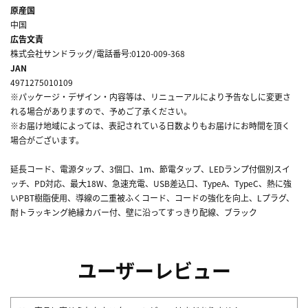
原産国
中国
広告文責
株式会社サンドラッグ/電話番号:0120-009-368
JAN
4971275010109
※パッケージ・デザイン・内容等は、リニューアルにより予告なしに変更さ
れる場合がありますので、予めご了承ください。
※お届け地域によっては、表記されている日数よりもお届けにお時間を頂く
場合がございます。
延長コード、電源タップ、3個口、1m、節電タップ、LEDランプ付個別スイ
ッチ、PD対応、最大18W、急速充電、USB差込口、TypeA、TypeC、熱に強
いPBT樹脂使用、導線の二重被ふくコード、コードの強化を向上、Lプラグ、
耐トラッキング絶縁カバー付、壁に沿ってすっきり配線、ブラック
ユーザーレビュー