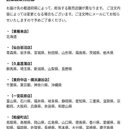
お届け先の都道府県によって、担当する販売店舗が異なります。 ご注文内
容によっては変更となる場合もございます。ご注文時にメールにてお知ら
せいたしますので予めご了承ください。
【東雁来店】
北海道
【仙台岩沼店】
青森県、岩手県、宮城県、秋田県、山形県、福島県、茨城県、栃木県
【久喜菖蒲店】
群馬県、埼玉県、新潟県、山梨県、長野県
【東府中店・横浜瀬谷店】
千葉県、東京都、神奈川県、沖縄県
【一宮萩原店】
富山県、石川県、福井県、岐阜県、静岡県、愛知県、三重県、滋賀県、京
都府、大阪府、兵庫県、奈良県、和歌山県
【粕屋町店】
鳥取県、島根県、岡山県、広島県、山口県、徳島県、香川県、愛媛県、高
知県、福岡県、佐賀県、長崎県、熊本県、大分県、宮崎県、鹿児島県