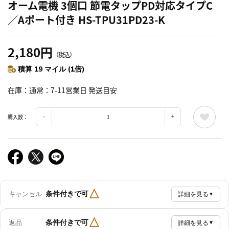
オーム電機 3個口 節電タップPD対応タイプC
／Aポート付き HS-TPU31PD23-K
2,180円
（税込）
積算 19 マイル (1倍)
在庫
通常：7-11営業日 発送目安
購入数：
△
条件付きで可
キャンセル
詳細を見る
▼
△
条件付きで可
返品
詳細を見る
▼