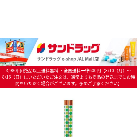
3,980円(税込)以上送料無料 ・全国送料一律600円【8/10（月）～
8/16（日）にいただいたご注文は、通常よりも商品の発送までにお時
間をいただく場合がございます。予めご了承ください】