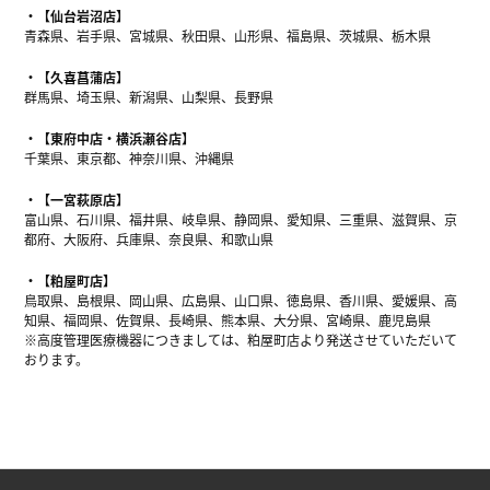
【仙台岩沼店】
青森県、岩手県、宮城県、秋田県、山形県、福島県、茨城県、栃木県
【久喜菖蒲店】
群馬県、埼玉県、新潟県、山梨県、長野県
【東府中店・横浜瀬谷店】
千葉県、東京都、神奈川県、沖縄県
【一宮萩原店】
富山県、石川県、福井県、岐阜県、静岡県、愛知県、三重県、滋賀県、京
都府、大阪府、兵庫県、奈良県、和歌山県
【粕屋町店】
鳥取県、島根県、岡山県、広島県、山口県、徳島県、香川県、愛媛県、高
知県、福岡県、佐賀県、長崎県、熊本県、大分県、宮崎県、鹿児島県
※高度管理医療機器につきましては、粕屋町店より発送させていただいて
おります。