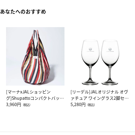
あなたへのおすすめ
[マーナxJALショッピン
[リーデル]JALオリジナル オヴ
グ]Shupattoコンパクトバッグ
ァチュア ワイングラス2脚セッ
Drop JAL客室乗務員（LC）ス
3,960円
ト（レッドワイン）
5,280円
（税込）
（税込）
カーフ柄