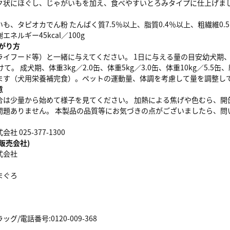
ク状にほぐし、じゃがいもを加え、食べやすいとろみタイプに仕上げま
も、タピオカでん粉 たんぱく質7.5％以上、脂質0.4％以上、粗繊維0.5
エネルギー45kcal／100g
がり方
イフード等）と一緒に与えてください。 1日に与える量の目安幼犬期、体重1k
て。 成犬期、体重3kg／2.0缶、体重5kg／3.0缶、体重10kg／5.
ます（犬用栄養補完食）。ペットの運動量、体調を考慮して量を調整し
意
合は少量から始めて様子を見てください。 加熱による焦げや色むら、開
問題ありません。 本製品の品質等にお気づきの点がございましたら、問
 025-377-1300
販売会社)
式会社
まぐろ
/電話番号:0120-009-368