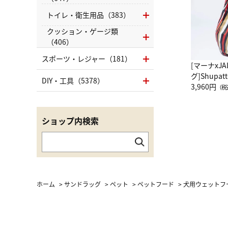
トイレ・衛生用品（383）
クッション・ゲージ類
（406）
スポーツ・レジャー（181）
[マーナxJ
グ]Shup
DIY・工具（5378）
グ Drop 
3,960円
（税
（LC）ス
ショップ内検索
ホーム
>
サンドラッグ
>
ペット
>
ペットフード
>
犬用ウェットフ