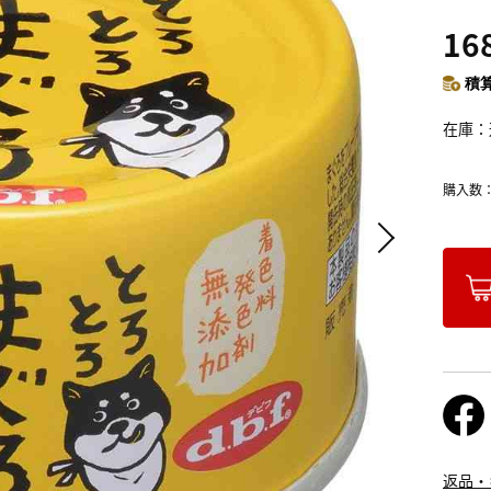
16
積算
在庫
購入数
返品・