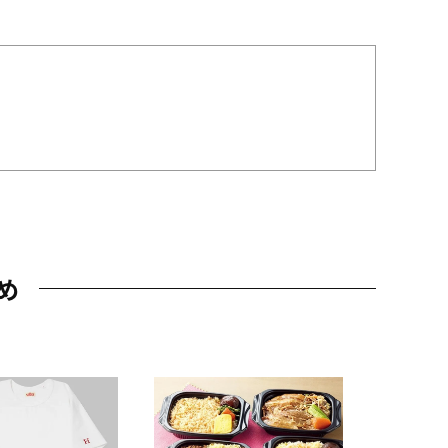
め
JAL特製
レー 200
10,800円
（