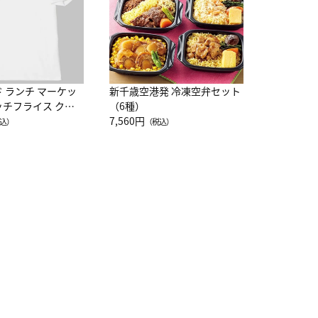
ド ランチ マーケッ
新千歳空港発 冷凍空弁セット
ッチフライス クル
（6種）
注半袖Ｔシャツ
7,560円
込）
（税込）