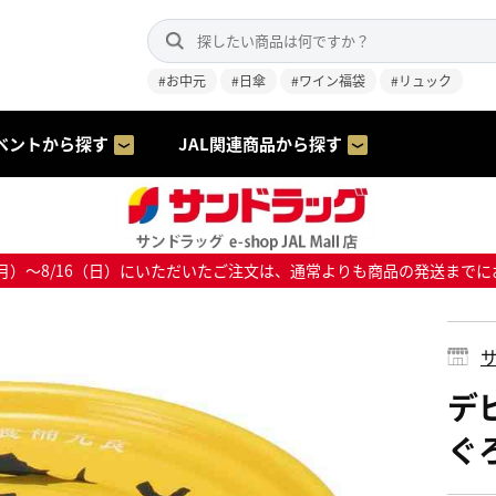
#お中元
#日傘
#ワイン福袋
#リュック
ベントから探す
JAL関連商品から探す
8/10（月）～8/16（日）にいただいたご注文は、通常よりも商品の発送
サ
デ
ぐ