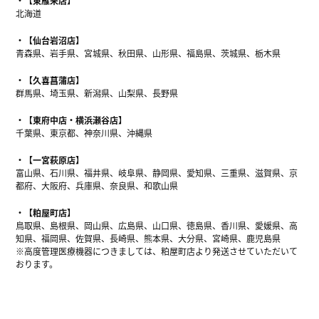
【東雁来店】
北海道
【仙台岩沼店】
青森県、岩手県、宮城県、秋田県、山形県、福島県、茨城県、栃木県
【久喜菖蒲店】
群馬県、埼玉県、新潟県、山梨県、長野県
【東府中店・横浜瀬谷店】
千葉県、東京都、神奈川県、沖縄県
【一宮萩原店】
富山県、石川県、福井県、岐阜県、静岡県、愛知県、三重県、滋賀県、京
都府、大阪府、兵庫県、奈良県、和歌山県
【粕屋町店】
鳥取県、島根県、岡山県、広島県、山口県、徳島県、香川県、愛媛県、高
知県、福岡県、佐賀県、長崎県、熊本県、大分県、宮崎県、鹿児島県
※高度管理医療機器につきましては、粕屋町店より発送させていただいて
おります。