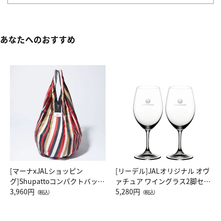
あなたへのおすすめ
[マーナxJALショッピン
[リーデル]JALオリジナル オヴ
グ]Shupattoコンパクトバッグ
ァチュア ワイングラス2脚セッ
Drop JAL客室乗務員（LC）ス
3,960円
ト（レッドワイン）
5,280円
（税込）
（税込）
カーフ柄