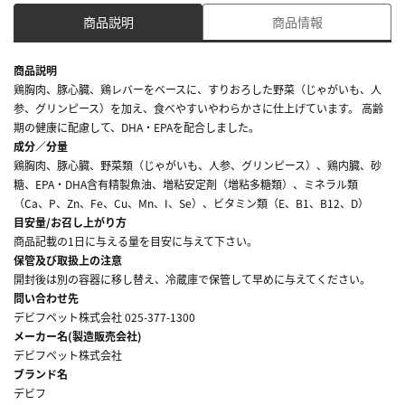
商品説明
商品情報
商品説明
鶏胸肉、豚心臓、鶏レバーをベースに、すりおろした野菜（じゃがいも、人
参、グリンピース）を加え、食べやすいやわらかさに仕上げています。 高齢
期の健康に配慮して、DHA・EPAを配合しました。
成分／分量
鶏胸肉、豚心臓、野菜類（じゃがいも、人参、グリンピース）、鶏内臓、砂
糖、EPA・DHA含有精製魚油、増粘安定剤（増粘多糖類）、ミネラル類
（Ca、P、Zn、Fe、Cu、Mn、I、Se）、ビタミン類（E、B1、B12、D）
目安量/お召し上がり方
商品記載の1日に与える量を目安に与えて下さい。
保管及び取扱上の注意
開封後は別の容器に移し替え、冷蔵庫で保管して早めに与えてください。
問い合わせ先
デビフペット株式会社 025-377-1300
メーカー名(製造販売会社)
デビフペット株式会社
ブランド名
デビフ