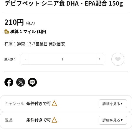
デビフペット シニア食 DHA・EPA配合 150g
210円
（税込）
積算 1 マイル (1倍)
在庫
通常：3-7営業日 発送目安
購入数：
△
条件付きで可
キャンセル
詳細を見る
▼
△
条件付きで可
返品
詳細を見る
▼