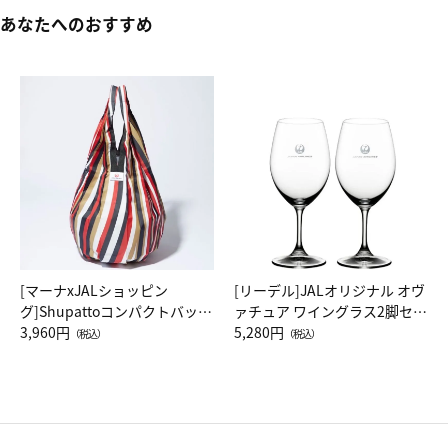
あなたへのおすすめ
[マーナxJALショッピン
[リーデル]JALオリジナル オヴ
グ]Shupattoコンパクトバッグ
ァチュア ワイングラス2脚セッ
Drop JAL客室乗務員（LC）ス
3,960円
ト（レッドワイン）
5,280円
（税込）
（税込）
カーフ柄