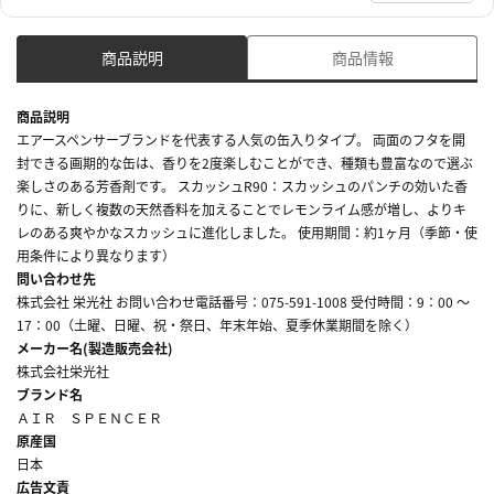
商品説明
商品情報
商品説明
エアースペンサーブランドを代表する人気の缶入りタイプ。 両面のフタを開
封できる画期的な缶は、香りを2度楽しむことができ、種類も豊富なので選ぶ
楽しさのある芳香剤です。 スカッシュR90：スカッシュのパンチの効いた香
りに、新しく複数の天然香料を加えることでレモンライム感が増し、よりキ
レのある爽やかなスカッシュに進化しました。 使用期間：約1ヶ月（季節・使
用条件により異なります）
問い合わせ先
株式会社 栄光社 お問い合わせ電話番号：075-591-1008 受付時間：9：00 ～
17：00（土曜、日曜、祝・祭日、年末年始、夏季休業期間を除く）
メーカー名(製造販売会社)
株式会社栄光社
ブランド名
ＡＩＲ ＳＰＥＮＣＥＲ
原産国
日本
広告文責