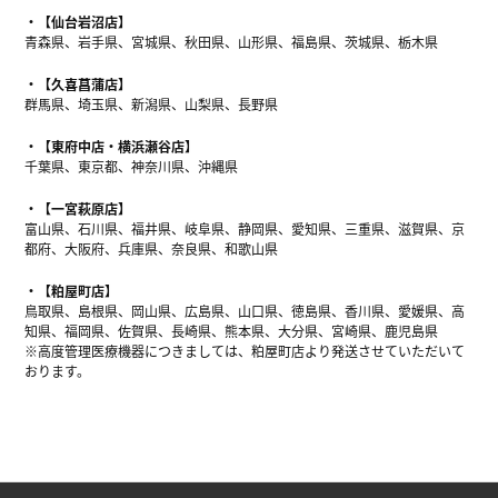
【仙台岩沼店】
青森県、岩手県、宮城県、秋田県、山形県、福島県、茨城県、栃木県
【久喜菖蒲店】
群馬県、埼玉県、新潟県、山梨県、長野県
【東府中店・横浜瀬谷店】
千葉県、東京都、神奈川県、沖縄県
【一宮萩原店】
富山県、石川県、福井県、岐阜県、静岡県、愛知県、三重県、滋賀県、京
都府、大阪府、兵庫県、奈良県、和歌山県
【粕屋町店】
鳥取県、島根県、岡山県、広島県、山口県、徳島県、香川県、愛媛県、高
知県、福岡県、佐賀県、長崎県、熊本県、大分県、宮崎県、鹿児島県
※高度管理医療機器につきましては、粕屋町店より発送させていただいて
おります。