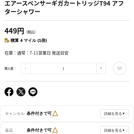
エアースペンサーギガカートリッジT94 アフ
ターシャワー
449円
（税込）
積算 4 マイル (1倍)
在庫
通常：7-11営業日 発送目安
購入数：
△
条件付きで可
キャンセル
詳細を見る
▼
△
条件付きで可
返品
詳細を見る
▼