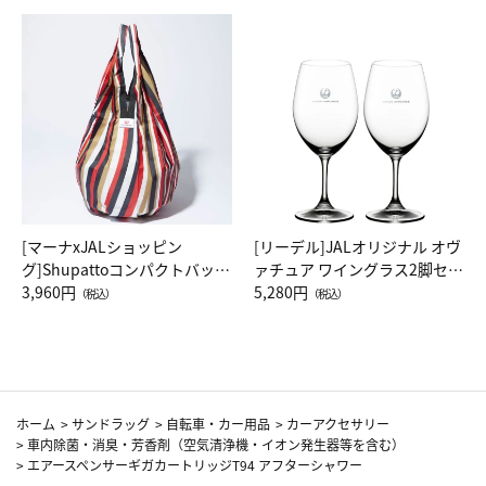
[マーナxJALショッピン
[リーデル]JALオリジナル オヴ
グ]Shupattoコンパクトバッグ
ァチュア ワイングラス2脚セッ
Drop JAL客室乗務員（LC）ス
3,960円
ト（レッドワイン）
5,280円
（税込）
（税込）
カーフ柄
ホーム
>
サンドラッグ
>
自転車・カー用品
>
カーアクセサリー
>
車内除菌・消臭・芳香剤（空気清浄機・イオン発生器等を含む）
>
エアースペンサーギガカートリッジT94 アフターシャワー