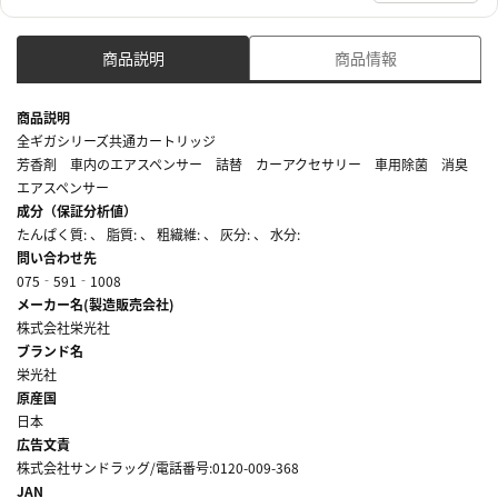
商品説明
商品情報
商品説明
全ギガシリーズ共通カートリッジ
芳香剤 車内のエアスペンサー 詰替 カーアクセサリー 車用除菌 消臭
エアスペンサー
成分（保証分析値）
たんぱく質: 、 脂質: 、 粗繊維: 、 灰分: 、 水分:
問い合わせ先
075‐591‐1008
メーカー名(製造販売会社)
株式会社栄光社
ブランド名
栄光社
原産国
日本
広告文責
株式会社サンドラッグ/電話番号:0120-009-368
JAN