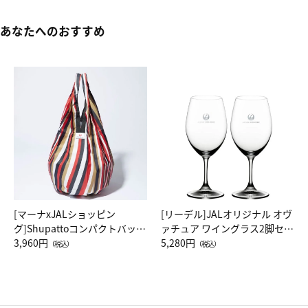
あなたへのおすすめ
[マーナxJALショッピン
[リーデル]JALオリジナル オヴ
グ]Shupattoコンパクトバッグ
ァチュア ワイングラス2脚セッ
Drop JAL客室乗務員（LC）ス
3,960円
ト（レッドワイン）
5,280円
（税込）
（税込）
カーフ柄