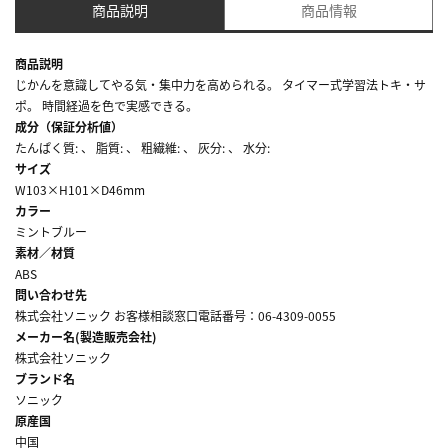
商品説明
商品情報
商品説明
じかんを意識してやる気・集中力を高められる。 タイマー式学習法トキ・サ
ポ。 時間経過を色で実感できる。
成分（保証分析値）
たんぱく質: 、 脂質: 、 粗繊維: 、 灰分: 、 水分:
サイズ
W103×H101×D46mm
カラー
ミントブルー
素材／材質
ABS
問い合わせ先
株式会社ソニック お客様相談窓口電話番号：06-4309-0055
メーカー名(製造販売会社)
株式会社ソニック
ブランド名
ソニック
原産国
中国