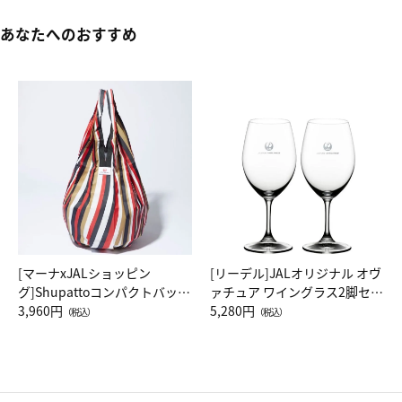
あなたへのおすすめ
[マーナxJALショッピン
[リーデル]JALオリジナル オヴ
グ]Shupattoコンパクトバッグ
ァチュア ワイングラス2脚セッ
Drop JAL客室乗務員（LC）ス
3,960円
ト（レッドワイン）
5,280円
（税込）
（税込）
カーフ柄