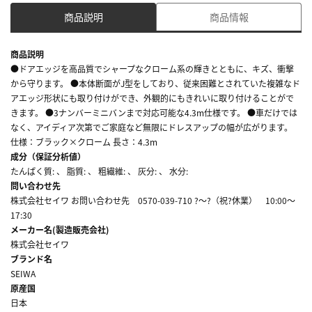
商品説明
商品情報
商品説明
●ドアエッジを高品質でシャープなクローム系の輝きとともに、キズ、衝撃
から守ります。 ●本体断面がJ型をしており、従来困難とされていた複雑なド
アエッジ形状にも取り付けができ、外観的にもきれいに取り付けることがで
きます。 ●3ナンバーミニバンまで対応可能な4.3m仕様です。 ●車だけでは
なく、アイディア次第でご家庭など無限にドレスアップの幅が広がります。
仕様：ブラック×クローム 長さ：4.3m
成分（保証分析値）
たんぱく質: 、 脂質: 、 粗繊維: 、 灰分: 、 水分:
問い合わせ先
株式会社セイワ お問い合わせ先 0570-039-710 ?～?（祝?休業） 10:00～
17:30
メーカー名(製造販売会社)
株式会社セイワ
ブランド名
SEIWA
原産国
日本