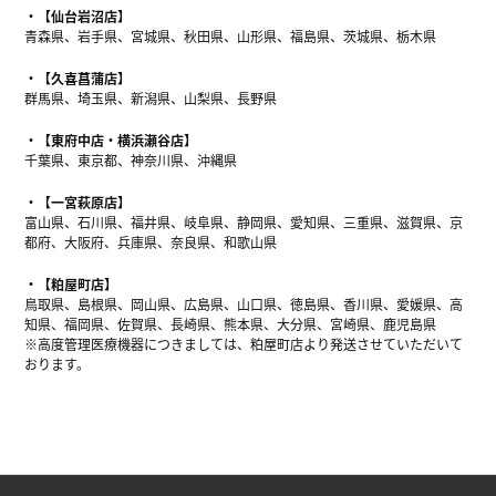
【仙台岩沼店】
青森県、岩手県、宮城県、秋田県、山形県、福島県、茨城県、栃木県
【久喜菖蒲店】
群馬県、埼玉県、新潟県、山梨県、長野県
【東府中店・横浜瀬谷店】
千葉県、東京都、神奈川県、沖縄県
【一宮萩原店】
富山県、石川県、福井県、岐阜県、静岡県、愛知県、三重県、滋賀県、京
都府、大阪府、兵庫県、奈良県、和歌山県
【粕屋町店】
鳥取県、島根県、岡山県、広島県、山口県、徳島県、香川県、愛媛県、高
知県、福岡県、佐賀県、長崎県、熊本県、大分県、宮崎県、鹿児島県
※高度管理医療機器につきましては、粕屋町店より発送させていただいて
おります。