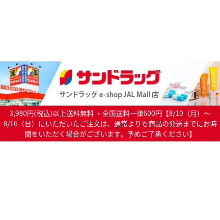
3,980円(税込)以上送料無料 ・全国送料一律600円【8/10（月）～
8/16（日）にいただいたご注文は、通常よりも商品の発送までにお時
間をいただく場合がございます。予めご了承ください】