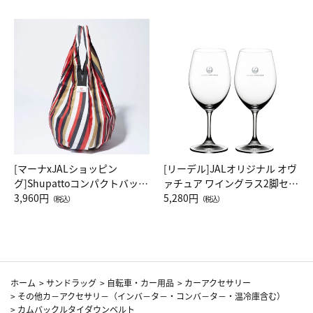
[マーナxJALショッピン
[リーデル]JALオリジナル オヴ
グ]Shupattoコンパクトバッグ
ァチュア ワイングラス2脚セッ
Drop JAL客室乗務員（LC）ス
3,960円
ト（レッドワイン）
5,280円
（税込）
（税込）
カーフ柄
ホーム
>
サンドラッグ
>
自転車・カー用品
>
カーアクセサリー
>
その他カ－アクセサリ－（インバ－タ－・コンバ－タ－・温冷庫含む）
>
カムバックルタイダウンベルト