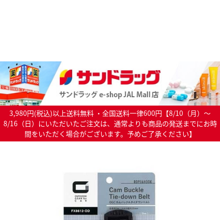
3,980円(税込)以上送料無料 ・全国送料一律600円【8/10（月）～
8/16（日）にいただいたご注文は、通常よりも商品の発送までにお時
間をいただく場合がございます。予めご了承ください】