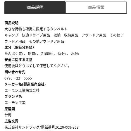
商品説明
商品情報
商品説明
大きな荷物も確実に固定するタフベルト
キャンプ 快適ドライブ用品 収納 収納用品 アウトドア用品 その他ア
ウトドア用品 その他アウトドア用品
成分（保証分析値）
たんぱく質: 、 脂質: 、 粗繊維: 、 灰分: 、 水分:
安全に関する注意
使用後はとりはずして保管してください。
問い合わせ先
0790‐22‐6555
メーカー名(製造販売会社)
エーモン工業株式会社
ブランド名
エ－モン工業
原産国
台湾
広告文責
株式会社サンドラッグ/電話番号:0120-009-368