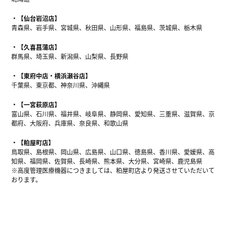
【仙台岩沼店】
青森県、岩手県、宮城県、秋田県、山形県、福島県、茨城県、栃木県
【久喜菖蒲店】
群馬県、埼玉県、新潟県、山梨県、長野県
【東府中店・横浜瀬谷店】
千葉県、東京都、神奈川県、沖縄県
【一宮萩原店】
富山県、石川県、福井県、岐阜県、静岡県、愛知県、三重県、滋賀県、京
都府、大阪府、兵庫県、奈良県、和歌山県
【粕屋町店】
鳥取県、島根県、岡山県、広島県、山口県、徳島県、香川県、愛媛県、高
知県、福岡県、佐賀県、長崎県、熊本県、大分県、宮崎県、鹿児島県
※高度管理医療機器につきましては、粕屋町店より発送させていただいて
おります。