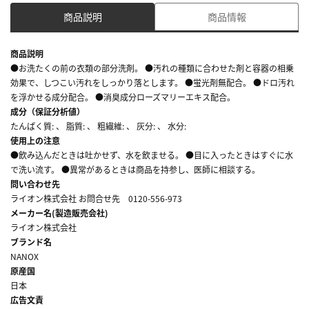
商品説明
商品情報
商品説明
●お洗たくの前の衣類の部分洗剤。 ●汚れの種類に合わせた剤と容器の相乗
効果で、しつこい汚れをしっかり落とします。 ●蛍光剤無配合。 ●ドロ汚れ
を浮かせる成分配合。 ●消臭成分ローズマリーエキス配合。
成分（保証分析値）
たんぱく質: 、 脂質: 、 粗繊維: 、 灰分: 、 水分:
使用上の注意
●飲み込んだときは吐かせず、水を飲ませる。 ●目に入ったときはすぐに水
で洗い流す。 ●異常があるときは商品を持参し、医師に相談する。
問い合わせ先
ライオン株式会社 お問合せ先 0120-556-973
メーカー名(製造販売会社)
ライオン株式会社
ブランド名
NANOX
原産国
日本
広告文責