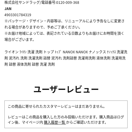
株式会社サンドラッグ/電話番号:0120-009-368
JAN
4903301784319
※パッケージ・デザイン・内容等は、リニューアルにより予告なしに変更さ
れる場合がありますので、予めご了承ください。
※お届け地域によっては、表記されている日数よりもお届けにお時間を頂く
場合がございます。
ライオン ﾗｲｵﾝ 洗濯 洗剤 トップ ﾄｯﾌﾟ NANOX NANOX ナノックス ﾅﾉｯｸｽ 洗濯洗
剤 泥汚れ 洗剤 洗濯洗剤 詰替 泥汚れ 洗剤詰替 洗濯用洗剤 液体洗剤 洗濯用洗
剤 詰替 液体洗剤 詰替 洗濯 洗剤
ユーザーレビュー
この商品に寄せられたカスタマーレビューはまだありません。
レビューはこの商品を購入した方のみ投稿いただけます。購入商品はログ
イン後、マイページ内
購入履歴一覧
からご確認いただけます。