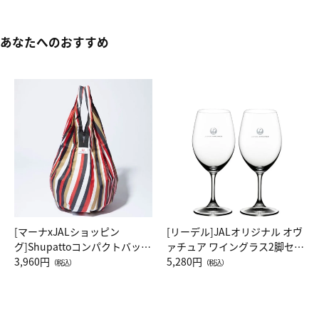
あなたへのおすすめ
[マーナxJALショッピン
[リーデル]JALオリジナル オヴ
グ]Shupattoコンパクトバッグ
ァチュア ワイングラス2脚セッ
Drop JAL客室乗務員（LC）ス
3,960円
ト（レッドワイン）
5,280円
（税込）
（税込）
カーフ柄