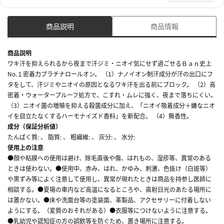
商品説明
商品情報
商品説明
ワキ汗を抑えられるから夜まで汗ジミ・ニオイ気にせず過ごせるＢａｎ史上
No.１密着力プラチナロールオン。 （1）ナノイオン制汗成分が汗の出口にフ
タをして、汗ジミやニオイの原因となるワキ汗を出る前にブロック。 （2）高
密着・ウォータープルーフ処方で、こすれ・ムレに強く、夜まで落ちにくい。
（3）ニオイ菌の増殖を抑える殺菌成分に加え、「ニオイ吸着成分＋嫌なニオ
イを目立たなくするハーモナイズド香料」を新配合。 （4）無香性。
成分（保証分析値）
たんぱく質: 、 脂質: 、 粗繊維: 、 灰分: 、 水分:
使用上の注意
●顔や粘膜への使用は避け、除毛直後や傷、はれもの、湿疹等、異常のある
ときは使わない。●使用中、赤み、はれ、かゆみ、刺激、色抜け（白斑等）
や黒ずみ等によく注意して使用し、異常が現れたときは商品を持参し医師に
相談する。●夏場の車内など高温になるところや、直射日光のあたる場所に
は置かない。●床や洗面台等の塗装面、革製品、アクセサリーに付着しない
ようにする。（変質のおそれがある）●衣服等につけないように注意する。
●乳幼児や認知症の方の誤飲等を防ぐため、置き場所に注意する。