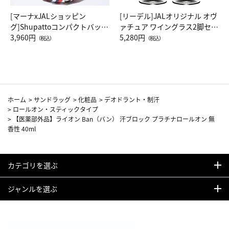
[マーナxJALショッピン
[リーデル]JALオリジナル オヴ
グ]Shupattoコンパクトバッグ
ァチュア ワイングラス2脚セッ
Drop JAL客室乗務員（LC）ス
3,960円
ト（レッドワイン）
5,280円
（税込）
（税込）
カーフ柄
ホーム
>
サンドラッグ
>
化粧品
>
デオドラント・制汗
>
ロールオン・スティックタイプ
>
【医薬部外品】ライオン Ban（バン） 汗ブロック プラチナロールオン 無
香性 40ml
カテゴリを選ぶ
ジャンルを選ぶ