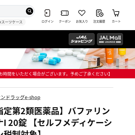
ログイン
クーポン
お気入り
注文履歴
カート
#スーツケース
までにお時間をいただく場合がございます。予めご了承ください】
ンドラッグe-shop
指定第2類医薬品】バファリン
ナI 20錠 【セルフメディケーシ
ン税制対象】