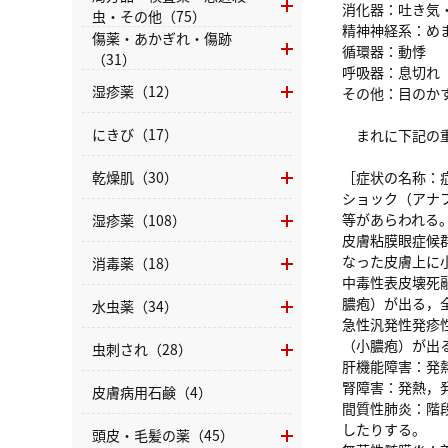
消化器：吐き気
虫・その他（75）
精神神経系：め
傷薬・あかぎれ・傷跡
循環器：動悸
（31）
呼吸器：息切れ
湿疹薬（12）
その他：目のか
にきび（17）
まれに下記の重
乾燥肌（30）
［症状の名称：
ショック（アナ
等があらわれる
湿疹薬（108）
皮膚粘膜眼症候
なった皮膚上に
消毒薬（18）
中毒性表皮壊死
膿疱）が出る，
水虫薬（34）
急性汎発性発疹
（小膿疱）が出
虫刺され（28）
肝機能障害：発
腎障害：発熱，
皮膚病用石鹸（4）
間質性肺炎：階
したりする。
頭皮・毛髪の薬（45）