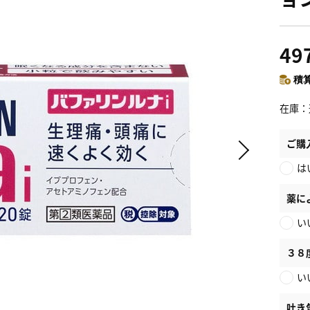
49
積算
在庫
ご購
は
薬に
い
３８
い
吐き