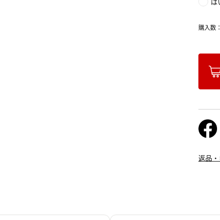
は
購入数
返品・