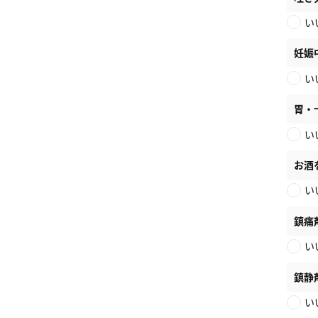
い
妊娠
い
胃・
い
お酒
い
鎮痛
い
鎮静
い