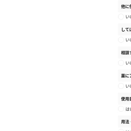
他に
い
して
い
相談
い
薬に
い
使用
は
用法