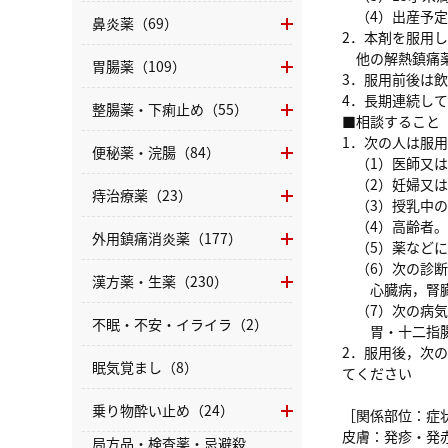
（4）出産予定
鼻炎薬（69）
2．本剤を服用
他の解熱鎮痛薬
胃腸薬（109）
3．服用前後は
4．長期連続し
整腸薬・下痢止め（55）
■相談すること
1．次の人は服
便秘薬・浣腸（84）
（1）医師又は
（2）妊婦又は
痔治療薬（23）
（3）授乳中の
（4）高齢者。
外用鎮痛消炎薬（177）
（5）薬などに
（6）次の診断
漢方薬・生薬（230）
心臓病，腎臓病
（7）次の病気
不眠・不安・イライラ（2）
胃・十二指腸
2．服用後，次
眠気覚まし（8）
てください
乗り物酔い止め（24）
［関係部位：症
皮膚：発疹・発
局方品・検査薬・忌避殺