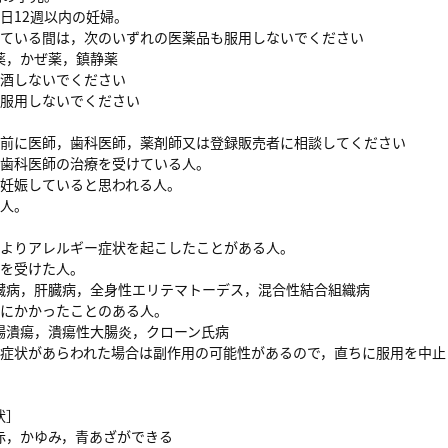
日12週以内の妊婦。
している間は，次のいずれの医薬品も服用しないでください
，かぜ薬，鎮静薬
飲酒しないでください
て服用しないでください
用前に医師，歯科医師，薬剤師又は登録販売者に相談してください
歯科医師の治療を受けている人。
妊娠していると思われる人。
人。
よりアレルギー症状を起こしたことがある人。
を受けた人。
，肝臓病，全身性エリテマトーデス，混合性結合組織病
にかかったことのある人。
潰瘍，潰瘍性大腸炎，クローン氏病
の症状があらわれた場合は副作用の可能性があるので，直ちに服用を中
状］
赤，かゆみ，青あざができる