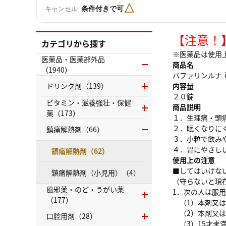
△
条件付きで可
キャンセル
【注意！
カテゴリから探す
※医薬品は使用
医薬品・医薬部外品
商品名
（1940）
バファリンルナ
ドリンク剤（139）
内容量
２０錠
ビタミン・滋養強壮・保健
商品説明
薬（173）
１．生理痛・頭
２．眠くなりに
鎮痛解熱剤（66）
３．小粒で飲み
４．胃にやさし
鎮痛解熱剤（62）
使用上の注意
■してはいけな
鎮痛解熱剤（小児用）（4）
（守らないと現
風邪薬・のど・うがい薬
1．次の人は服
（177）
（1）本剤又は
（2）本剤又は
口腔用剤（28）
（3）15才未