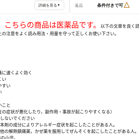
△
条件付きで可
返品
詳細を見る
▼
】こちらの商品は医薬品です。
以下の文章を良く
上の注意をよく読み用法・用量を守って正しくお使い下さい。
ｉ
痛に速くよく効く
くい
やすい
い
いこと
在の症状が悪化したり，副作用・事故が起こりやすくなる）
用しないでください
本剤の成分によりアレルギー症状を起こしたことがある人。
他の解熱鎮痛薬，かぜ薬を服用してぜんそくを起こしたことがある人。
満の小児。