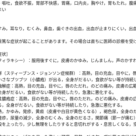
・嘔吐，食欲不振，胃部不快感，胃痛，口内炎，胸やけ，胃もたれ，腹
まい
すみ，耳なり，むくみ，鼻血，歯ぐきの出血，出血が止まりにくい，出
篤な症状が起こることがあります。その場合は直ちに医師の診療を受
症状］
フィラキシー）：服用後すぐに，皮膚のかゆみ，じんましん，声のかす
。
群（スティーブンス・ジョンソン症候群）：高熱，目の充血，目やに，
小さなブツブツ（小膿疱）が出る，全身がだるい，食欲がない等が持続
融解症：高熱，目の充血，目やに，唇のただれ，のどの痛み，皮膚の広
全身がだるい，食欲がない等が持続したり，急激に悪化する。
性膿疱症：高熱，目の充血，目やに，唇のただれ，のどの痛み，皮膚の
る，全身がだるい，食欲がない等が持続したり，急激に悪化する。
熱，かゆみ，発疹，黄疸（皮膚や白目が黄色くなる），褐色尿，全身の
発疹，尿量の減少，全身のむくみ，全身のだるさ，関節痛（節ーが痛む
段を上ったり，少し無理をしたりすると息切れがする・息苦しくなる，