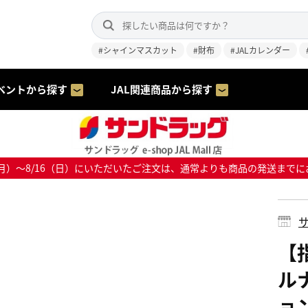
#シャインマスカット
#財布
#JALカレンダー
ベントから探す
JAL関連商品から探す
8/10（月）～8/16（日）にいただいたご注文は、通常よりも商品の発送
サ
【
ル
ョ