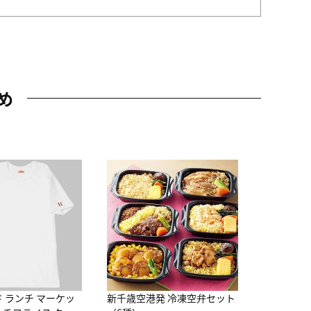
め
JAL特製
レー 200
10,800円
（
ド ランチ マーケッ
新千歳空港発 冷凍空弁セット