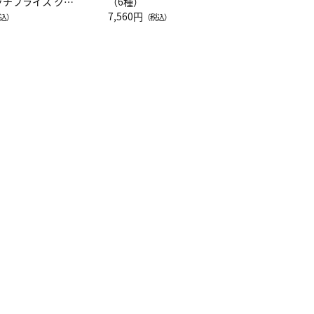
ッチフライス クル
（6種）
注半袖Ｔシャツ
7,560円
込）
（税込）