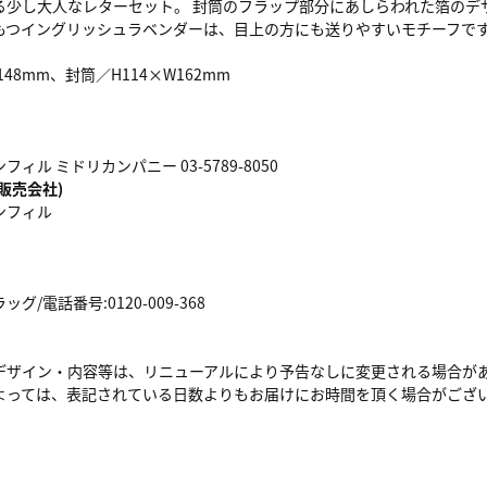
る少し大人なレターセット。 封筒のフラップ部分にあしらわれた箔のデ
もつイングリッシュラベンダーは、目上の方にも送りやすいモチーフで
148mm、封筒／H114×W162mm
ィル ミドリカンパニー 03-5789-8050
販売会社)
ンフィル
/電話番号:0120-009-368
デザイン・内容等は、リニューアルにより予告なしに変更される場合が
よっては、表記されている日数よりもお届けにお時間を頂く場合がござ