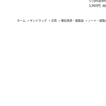
グ]Shup
グ Drop 
3,960円
（税
（LC）ス
ホーム
>
サンドラッグ
>
文具
>
筆記用具・紙製品
>
ノート・紙製