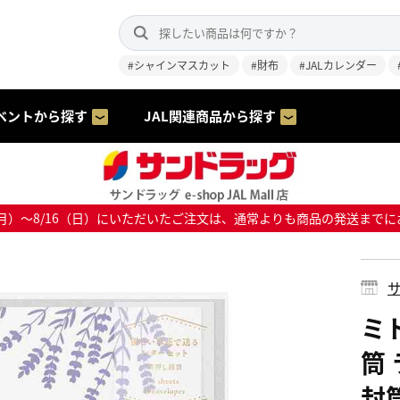
#シャインマスカット
#財布
#JALカレンダー
ベントから探す
JAL関連商品から探す
8/10（月）～8/16（日）にいただいたご注文は、通常よりも商品の発送
サ
ミ
筒
封