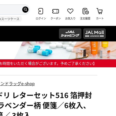
ログイン
クーポン
お気入り
注文履歴
カート
#スーツケース
までにお時間をいただく場合がございます。予めご了承ください】
ンドラッグe-shop
ドリ レターセット516 箔押封
 ラベンダー柄 便箋／6枚入、
筒／ 3枚入