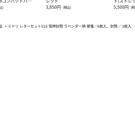
attoコンパクトバッ
レッド
ト]ストレ
JAL客室乗務員
3,850円
ーネック別
5,500円
込）
（税込）
（税
カーフ柄
品
>
ミドリ レターセット516 箔押封筒 ラベンダー柄 便箋／6枚入、封筒／ 3枚入