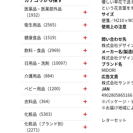
優しい草花で送
という花言葉を
医薬品・医薬部外品
サイズ
（1932）
便箋／H210×W
衛生用品（2565）
使用上の注意
健康食品（1519）
問い合わせ先
株式会社デザインフ
飲料・食品（2969）
メーカー名(製造
株式会社デザイ
日用品・洗剤（10097）
ブランド名
MIDORI
介護用品（884）
広告文責
株式会社サンドラッグ
ベビー用品（1200）
JAN
4902805865166
衣料品（364）
※パッケージ・
※お届け地域に
化粧品（5303）
レターセット
化粧品（ブランド別）
（2271）