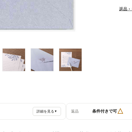
返品・
△
条件付きで可
返品
詳細を見る
▼