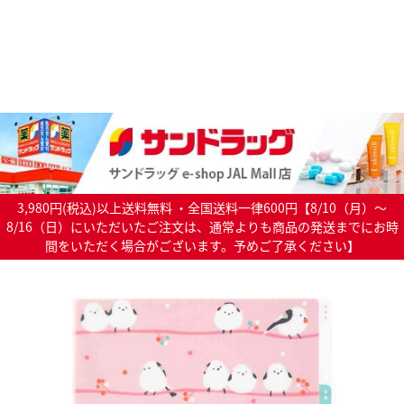
3,980円(税込)以上送料無料 ・全国送料一律600円【8/10（月）～
8/16（日）にいただいたご注文は、通常よりも商品の発送までにお時
間をいただく場合がございます。予めご了承ください】