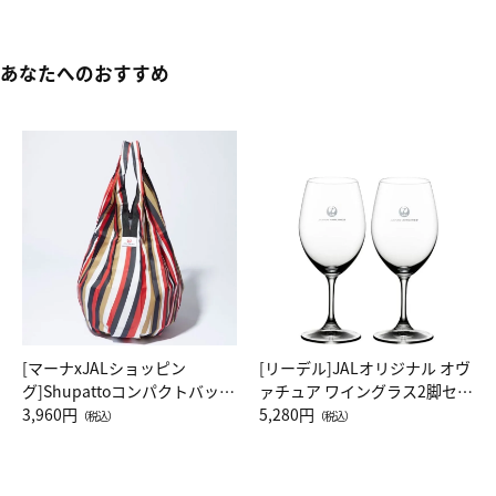
あなたへのおすすめ
[マーナxJALショッピン
[リーデル]JALオリジナル オヴ
グ]Shupattoコンパクトバッグ
ァチュア ワイングラス2脚セッ
Drop JAL客室乗務員（LC）ス
3,960円
ト（レッドワイン）
5,280円
（税込）
（税込）
カーフ柄