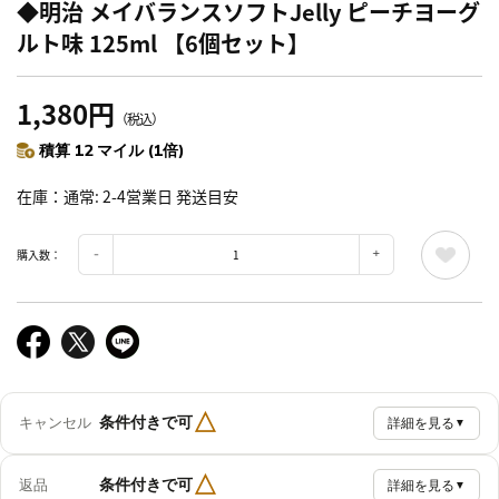
◆明治 メイバランスソフトJelly ピーチヨーグ
ルト味 125ml 【6個セット】
1,380円
（税込）
積算 12 マイル (1倍)
在庫
通常: 2-4営業日 発送目安
購入数：
△
条件付きで可
キャンセル
詳細を見る
▼
△
条件付きで可
返品
詳細を見る
▼