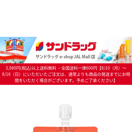
3,980円(税込)以上送料無料 ・全国送料一律600円【8/10（月）～
8/16（日）にいただいたご注文は、通常よりも商品の発送までにお時
間をいただく場合がございます。予めご了承ください】