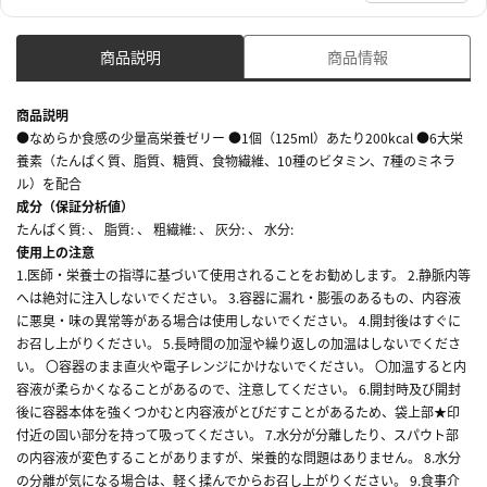
商品説明
商品情報
商品説明
●なめらか食感の少量高栄養ゼリー ●1個（125ml）あたり200kcal ●6大栄
養素（たんぱく質、脂質、糖質、食物繊維、10種のビタミン、7種のミネラ
ル）を配合
成分（保証分析値）
たんぱく質: 、 脂質: 、 粗繊維: 、 灰分: 、 水分:
使用上の注意
1.医師・栄養士の指導に基づいて使用されることをお勧めします。 2.静脈内等
へは絶対に注入しないでください。 3.容器に漏れ・膨張のあるもの、内容液
に悪臭・味の異常等がある場合は使用しないでください。 4.開封後はすぐに
お召し上がりください。 5.長時間の加湿や繰り返しの加温はしないでくださ
い。 〇容器のまま直火や電子レンジにかけないでください。 〇加温すると内
容液が柔らかくなることがあるので、注意してください。 6.開封時及び開封
後に容器本体を強くつかむと内容液がとびだすことがあるため、袋上部★印
付近の固い部分を持って吸ってください。 7.水分が分離したり、スパウト部
の内容液が変色することがありますが、栄養的な問題はありません。 8.水分
の分離が気になる場合は、軽く揉んでからお召し上がりください。 9.食事介