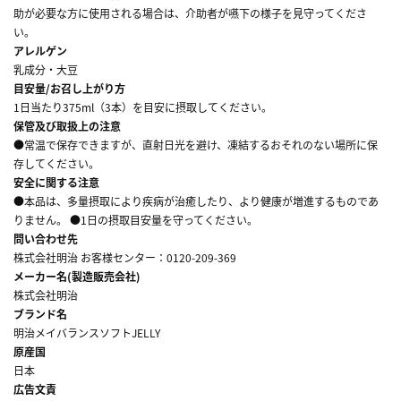
助が必要な方に使用される場合は、介助者が嚥下の様子を見守ってくださ
い。
アレルゲン
乳成分・大豆
目安量/お召し上がり方
1日当たり375ml（3本）を目安に摂取してください。
保管及び取扱上の注意
●常温で保存できますが、直射日光を避け、凍結するおそれのない場所に保
存してください。
安全に関する注意
●本品は、多量摂取により疾病が治癒したり、より健康が増進するものであ
りません。 ●1日の摂取目安量を守ってください。
問い合わせ先
株式会社明治 お客様センター：0120-209-369
メーカー名(製造販売会社)
株式会社明治
ブランド名
明治メイバランスソフトJELLY
原産国
日本
広告文責