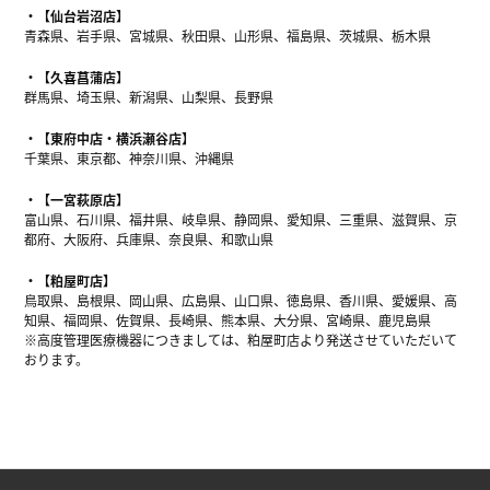
【仙台岩沼店】
青森県、岩手県、宮城県、秋田県、山形県、福島県、茨城県、栃木県
【久喜菖蒲店】
群馬県、埼玉県、新潟県、山梨県、長野県
【東府中店・横浜瀬谷店】
千葉県、東京都、神奈川県、沖縄県
【一宮萩原店】
富山県、石川県、福井県、岐阜県、静岡県、愛知県、三重県、滋賀県、京
都府、大阪府、兵庫県、奈良県、和歌山県
【粕屋町店】
鳥取県、島根県、岡山県、広島県、山口県、徳島県、香川県、愛媛県、高
知県、福岡県、佐賀県、長崎県、熊本県、大分県、宮崎県、鹿児島県
※高度管理医療機器につきましては、粕屋町店より発送させていただいて
おります。