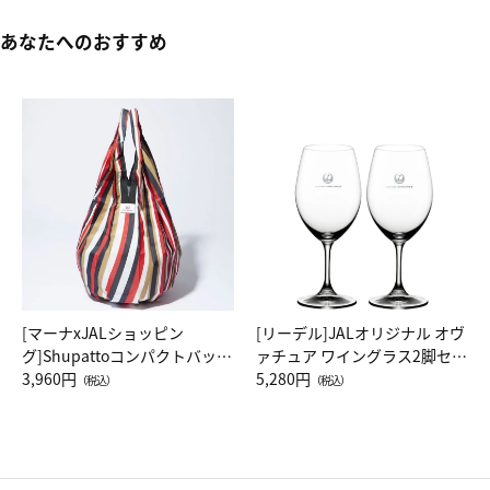
あなたへのおすすめ
[マーナxJALショッピン
[リーデル]JALオリジナル オヴ
グ]Shupattoコンパクトバッグ
ァチュア ワイングラス2脚セッ
Drop JAL客室乗務員（LC）ス
3,960円
ト（レッドワイン）
5,280円
（税込）
（税込）
カーフ柄