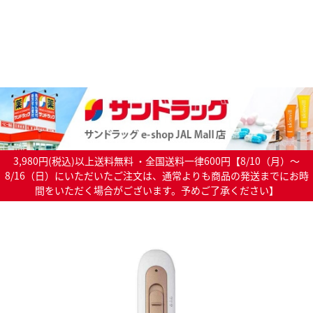
3,980円(税込)以上送料無料 ・全国送料一律600円【8/10（月）～
8/16（日）にいただいたご注文は、通常よりも商品の発送までにお時
間をいただく場合がございます。予めご了承ください】