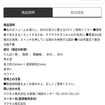
商品説明
商品情報
商品説明
●毛のボリュームを減らし、好みの長さに整えるVライン専用トリマー ●電熱
線で毛をまるくカットするため、チクチクせずふわふわの毛先に ●電源は2段
階式を採用、スイッチを押している間のみ発熱する設計 ●USB充電式で電池
交換不要
成分（保証分析値）
たんぱく質: 、 脂質: 、 粗繊維: 、 灰分: 、 水分:
サイズ
高さ約150mm × 底部直径25mm
カラー
ホワイト
使用上の注意
●取扱説明書をよくお読みの上、正しくご使用ください。
問い合わせ先
マクセル株式会社 お客様ご相談センター TEL 0570-783-137
メーカー名(製造販売会社)
マクセル株式会社