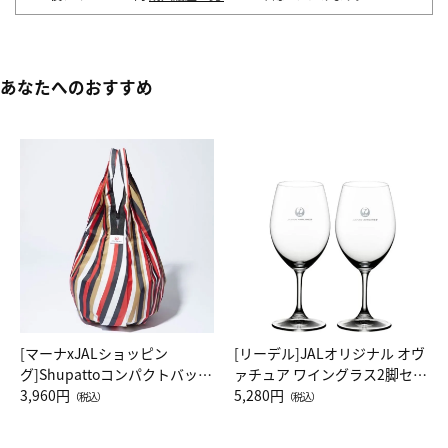
あなたへのおすすめ
[マーナxJALショッピン
[リーデル]JALオリジナル オヴ
グ]Shupattoコンパクトバッグ
ァチュア ワイングラス2脚セッ
Drop JAL客室乗務員（LC）ス
3,960円
ト（レッドワイン）
5,280円
（税込）
（税込）
カーフ柄