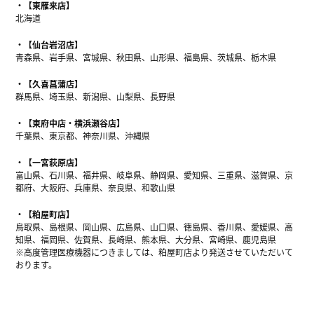
【東雁来店】
北海道
【仙台岩沼店】
青森県、岩手県、宮城県、秋田県、山形県、福島県、茨城県、栃木県
【久喜菖蒲店】
群馬県、埼玉県、新潟県、山梨県、長野県
【東府中店・横浜瀬谷店】
千葉県、東京都、神奈川県、沖縄県
【一宮萩原店】
富山県、石川県、福井県、岐阜県、静岡県、愛知県、三重県、滋賀県、京
都府、大阪府、兵庫県、奈良県、和歌山県
【粕屋町店】
鳥取県、島根県、岡山県、広島県、山口県、徳島県、香川県、愛媛県、高
知県、福岡県、佐賀県、長崎県、熊本県、大分県、宮崎県、鹿児島県
※高度管理医療機器につきましては、粕屋町店より発送させていただいて
おります。