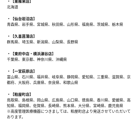
【東雁来店】
北海道
【仙台岩沼店】
青森県、岩手県、宮城県、秋田県、山形県、福島県、茨城県、栃木県
【久喜菖蒲店】
群馬県、埼玉県、新潟県、山梨県、長野県
【東府中店・横浜瀬谷店】
千葉県、東京都、神奈川県、沖縄県
【一宮萩原店】
富山県、石川県、福井県、岐阜県、静岡県、愛知県、三重県、滋賀県、京
都府、大阪府、兵庫県、奈良県、和歌山県
【粕屋町店】
鳥取県、島根県、岡山県、広島県、山口県、徳島県、香川県、愛媛県、高
知県、福岡県、佐賀県、長崎県、熊本県、大分県、宮崎県、鹿児島県
※高度管理医療機器につきましては、粕屋町店より発送させていただいて
おります。