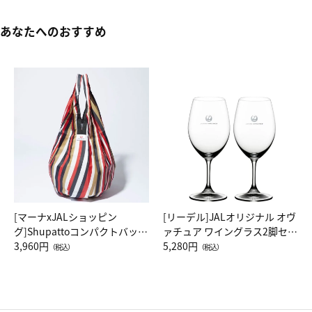
あなたへのおすすめ
[マーナxJALショッピン
[リーデル]JALオリジナル オヴ
グ]Shupattoコンパクトバッグ
ァチュア ワイングラス2脚セッ
Drop JAL客室乗務員（LC）ス
3,960円
ト（レッドワイン）
5,280円
（税込）
（税込）
カーフ柄