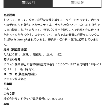
商品説明
商品情報
商品説明
おいしく、楽しく、発育に必要な栄養を補える、ベビーおやつです。 赤ちゃ
んの手のひらや指先にあわせたサイズ。 手づかみ食べや小さなものを指先で
つまむ練習にもぴったりです。 野菜パウダーを練りこんで色鮮やかに仕上げ
た赤ちゃんが食べやすいスナックです。 赤ちゃんの発育に必要なカルシウム
が1袋あたり9mg含まれています。 着色料・保存料・香料は使用していませ
ん。
成分（保証分析値）
たんぱく質: 、 脂質: 、 粗繊維: 、 灰分: 、 水分:
問い合わせ先
ピジョン株式会社 お客様相談室電話番号：0120-74-1887 受付時間：9時～17
時（土・日・祝日を除く）
メーカー名(製造販売会社)
ピジョン株式会社
原産国
日本
広告文責
株式会社サンドラッグ/電話番号:0120-009-368
JAN