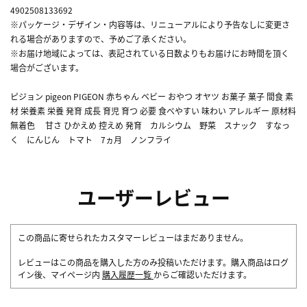
4902508133692
※パッケージ・デザイン・内容等は、リニューアルにより予告なしに変更さ
れる場合がありますので、予めご了承ください。
※お届け地域によっては、表記されている日数よりもお届けにお時間を頂く
場合がございます。
ピジョン pigeon PIGEON 赤ちゃん ベビー おやつ オヤツ お菓子 菓子 間食 素
材 栄養素 栄養 発育 成長 育児 育つ 必要 食べやすい 味わい アレルギー 原材料
無着色 甘さ ひかえめ 控えめ 発育 カルシウム 野菜 スナック すなっ
く にんじん トマト 7ヵ月 ノンフライ
ユーザーレビュー
この商品に寄せられたカスタマーレビューはまだありません。
レビューはこの商品を購入した方のみ投稿いただけます。購入商品はログ
イン後、マイページ内
購入履歴一覧
からご確認いただけます。