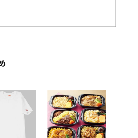
め
JAL特製
レー 200
10,800円
（