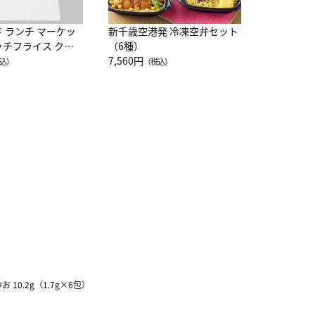
ド ランチ マーケッ
新千歳空港発 冷凍空弁セット
ッチフライス クル
（6種）
注半袖Ｔシャツ
7,560円
込）
（税込）
0.2g（1.7g×6包）