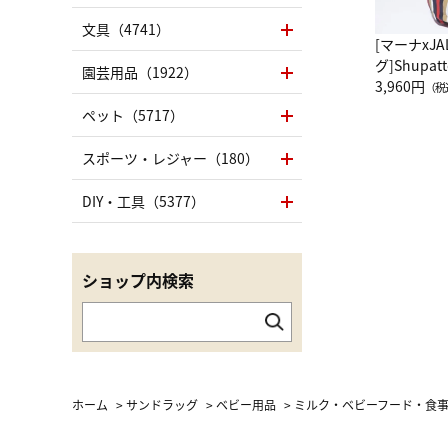
文具（4741）
[マーナxJ
グ]Shup
園芸用品（1922）
グ Drop 
3,960円
（税
（LC）ス
ペット（5717）
スポーツ・レジャー（180）
DIY・工具（5377）
ショップ内検索
ホーム
>
サンドラッグ
>
ベビー用品
>
ミルク・ベビーフード・食