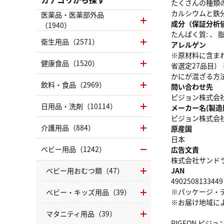
たくさんの種類
カルシウムと鉄
医薬品・医薬部外品
成分（保証分析
（1940）
たんぱく質: 、 脂質
衛生用品（2571）
アレルゲン
※原材料に含ま
健康食品（1520）
省選定27品目
かにが混ざる方
飲料・食品（2969）
問い合わせ先
ピジョン株式会社
日用品・洗剤（10114）
メーカー名(製造
ピジョン株式会
介護用品（884）
原産国
日本
ベビー用品（1242）
広告文責
株式会社サンドラッグ
ベビー用おむつ類（47）
JAN
4902508133449
※パッケージ・
ベビー・キッズ用品（39）
※お届け地域に
マタニティ用品（39）
PIGEON ピジ