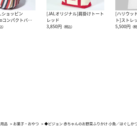
ALショッピン
[JALオリジナル]肩掛けトート
[ハリウッ
attoコンパクトバッ
レッド
ト]ストレ
JAL客室乗務員
3,850円
ーネック別
5,500円
込）
（税込）
（税
カーフ柄
事用品
>
お菓子・おやつ
>
◆ピジョン 赤ちゃんのお野菜ふりかけ 小魚／ほぐしかつお 1