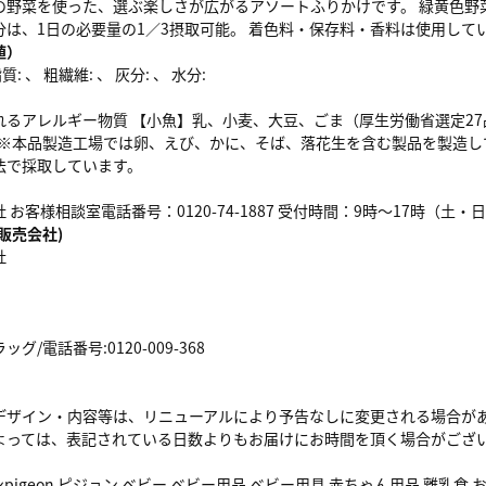
の野菜を使った、選ぶ楽しさが広がるアソートふりかけです。 緑黄色野菜
分は、1日の必要量の1／3摂取可能。 着色料・保存料・香料は使用して
値）
: 、 粗繊維: 、 灰分: 、 水分:
れるアレルギー物質 【小魚】乳、小麦、大豆、ごま（厚生労働省選定27
） ※本品製造工場では卵、えび、かに、そば、落花生を含む製品を製造し
法で採取しています。
 お客様相談室電話番号：0120-74-1887 受付時間：9時～17時（土
販売会社)
社
/電話番号:0120-009-368
デザイン・内容等は、リニューアルにより予告なしに変更される場合が
よっては、表記されている日数よりもお届けにお時間を頂く場合がござ
ョンpigeon ピジョン ベビー ベビー用品 ベビー用具 赤ちゃん用品 離乳食