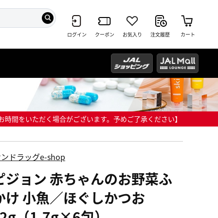
ログイン
クーポン
お気入り
注文履歴
カート
までにお時間をいただく場合がございます。予めご了承ください】
ンドラッグe-shop
ピジョン 赤ちゃんのお野菜ふ
かけ 小魚／ほぐしかつお
.2g（1.7g×6包）