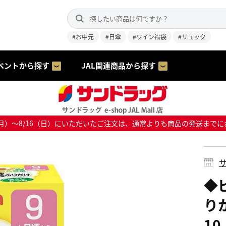
#お中元
#日傘
#ワイン福袋
#リュック
ベントから探す
JAL関連商品から探す
8/10（月）～8/16（日）にいただいたご注文は、通常よりも商品の発送
サ
◆
り
10