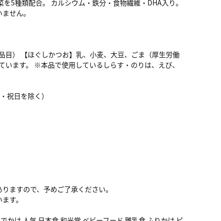
を5種類配合。 カルシウム・鉄分・食物繊維・DHA入り。
いません。
品目） 【ほぐしかつお】乳、小麦、大豆、ごま（厚生労働
ています。 ※本品で使用しているしらす・のりは、えび、
・日・祝日を除く）
ありますので、予めご了承ください。
います。
 おでかけ 人気 日本食 和光堂 ベビーフード 離乳食 ふりかけ ピ