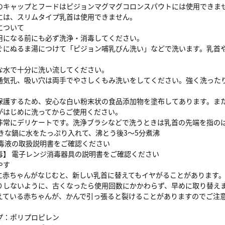
のキャップとフードはピジョンマグマグコロンスパウトには使用できま
には、スリムタイプ乳首は使用できません。
について
用になる前にも必ず洗浄・消毒してください。
ぐにぬるま湯につけて「ピジョン哺乳びん洗い」などで洗います。乳首
。
な水で十分に洗い流してください。
通気孔、吸い穴は両手でやさしくもみ洗いをしてください。強く洗った
保護するため、安心な白い粉末状の食品添加物を塗布してあります。ま
がはじめに洗ってからご使用ください。
非常にデリケートです。洗浄ブラシなどで洗うときは乳首の先端を指の
大きな鍋に水をたっぷり入れて、沸とう後3～5分煮沸
消毒液の取扱説明書をご確認ください
毒】 電子レンジ消毒器具の説明書をご確認ください
やす
に赤ちゃんがなじむと、新しい乳首に替えてもイヤがることがあります。
りしないように、古くなったら使用回数にかかわらず、早めに取り替え
えている赤ちゃんが、かんで引っ張ると裂けることがありますのでご注
プ：ポリプロピレン