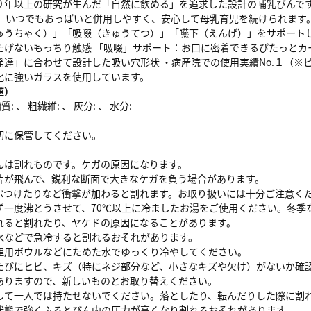
０年以上の研究が生んだ「自然に飲める」を追求した設計の哺乳びんです
、 いつでもおっぱいと併用しやすく、安心して母乳育児を続けられます。
ゅうちゃく）」「吸啜（きゅうてつ）」「嚥下（えんげ）」をサポートし
たげないもっちり触感 「吸啜」サポート：お口に密着できるぴたっとカ
発達」に合わせて設計した吸い穴形状 ・病産院での使用実績No.１（※
化に強いガラスを使用しています。
値）
: 、 粗繊維: 、 灰分: 、 水分:
切に保管してください。
んは割れものです。ケガの原因になります。
片が飛んで、鋭利な断面で大きなケガを負う場合があります。
ぶつけたりなど衝撃が加わると割れます。お取り扱いには十分ご注意く
ず一度沸とうさせて、70℃以上に冷ましたお湯をご使用ください。冬季
れると割れたり、ヤケドの原因になることがあります。
水などで急冷すると割れるおそれがあります。
理用ボウルなどにためた水でゆっくり冷やしてください。
たびにヒビ、キズ（特にネジ部分など、小さなキズや欠け）がないか確
ありますので、新しいものとお取り替えください。
して一人では持たせないでください。落としたり、転んだりした際に割
状態で強くふるとびん内の圧力が高くなり割れるおそれがあります。