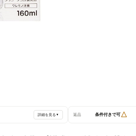
△
条件付きで可
返品
詳細を見る
▼