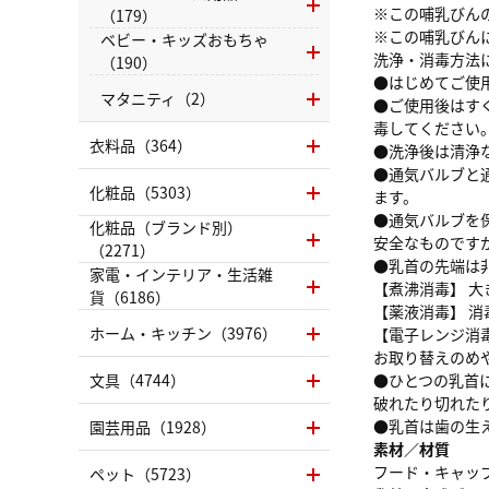
※この哺乳びん
（179）
※この哺乳びん
ベビー・キッズおもちゃ
洗浄・消毒方法
（190）
●はじめてご使
マタニティ（2）
●ご使用後はす
毒してください
衣料品（364）
●洗浄後は清浄
●通気バルブと
化粧品（5303）
ます。
●通気バルブを
化粧品（ブランド別）
安全なものです
（2271）
●乳首の先端は
家電・インテリア・生活雑
【煮沸消毒】 
貨（6186）
【薬液消毒】 
ホーム・キッチン（3976）
【電子レンジ消
お取り替えのめ
文具（4744）
●ひとつの乳首
破れたり切れた
●乳首は歯の生
園芸用品（1928）
素材／材質
フード・キャッ
ペット（5723）