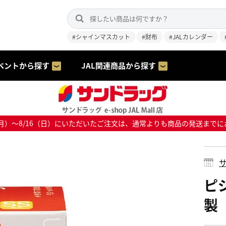
#シャインマスカット
#財布
#JALカレンダー
ベントから探す
JAL関連商品から探す
8/10（月）～8/16（日）にいただいたご注文は、通常よりも商品の発送
サ
ピ
製