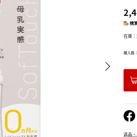
2,
積算
在庫
購入数
返品・