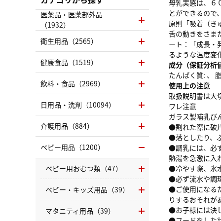
母乳実感は、６
とができるので
医薬品・医薬部外品
原則「吸着（き
（1932）
舌の動きをさま
衛生用品（2565）
ート：「成長・
るような温度変
健康食品（1519）
成分（保証分析
たんぱく質: 、 脂質
飲料・食品（2969）
使用上の注意
取扱説明書は大
日用品・洗剤（10094）
ワレ注意
ガラス製哺乳び
介護用品（884）
●割れた際に破
●落としたり、
ベビー用品（1200）
●調乳には、必
熱湯を急激に入
ベビー用おむつ類（47）
●冷やす際、氷
●必ず流水や調
●ご使用になる
ベビー・キッズ用品（39）
りするおそれが
●お子様には決
マタニティ用品（39）
●フードをした