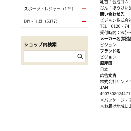
乳首：合成ゴム
びん：ほうけい
スポーツ・レジャー（179）
問い合わせ先
ピジョン株式会
DIY・工具（5377）
TEL：0120‐74
受付時間：9時～
メーカー名(製造
ショップ内検索
ピジョン
ブランド名
ピジョン
原産国
日本
広告文責
株式会社サンドラッグ
JAN
4902508024471
※パッケージ・
※お届け地域に