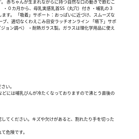
。 赤ちゃんが生まれながらに持つ自然な口の動きで飲むこ
 ・０カ月から、母乳実感乳首SS（丸穴）付き ・哺乳の３
ます。 「吸着」サポート：おっぱいに近づけ、スムーズな
ーブ、適切なくわえこみ目安ラッチオンライン 「嚥下」サポ
ピジョン調べ） ・耐熱ガラス製。ガラスは理化学用品に使え
ださい。
などには哺乳びんが冷たくなっておりますので沸とう直後の
認してください。キズや欠けがあると、割れたり手を切った
れて危険です。