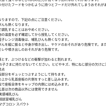
り付けたフードをつかむように持つとフードだけ外れてしまうおそれが
なりますので、下記の点にご注意ください。
びんも熱くなります。
で調乳することはおやめください。
物の温度を必ず確認してから授乳してください。
電子レンジ消毒後は、哺乳びんも熱くなります。
びんを縦に振ると中身が噴き出し、ヤケドのおそれがあり危険です。ま
モレや噴き出しのおそれがあり危険です。
落とす、ぶつけるなどの衝撃が加わると割れます。
！お子さまに持たせないでください。ヒビやキズ、特にねじ部分の欠けに
意点
板部分をギュッとつぶすようにして持ちます。
の上から乳首座板の片側をすっと差し込みます。
指で座板全体をキャップの内側にはめ込みます。
乳首は次の商品以外には使用できません
実感哺乳びん
乳相談室哺乳びん
マグコロン スパウト