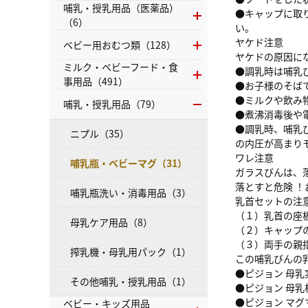
哺乳・授乳用品（医薬品）
●キャップに取
（6）
い。
ヤケド注意
ベビー用おむつ類（128）
ヤケドの原因に
ミルク・ベビーフード・食
●調乳時は哺乳
事用品（491）
●お子様のそば
●ミルクや飲み
哺乳・授乳用品（79）
●煮沸消毒後や
●調乳時、哺乳
ニプル（35）
の内圧が高まり
ワレ注意
哺乳瓶・ベビーマグ（31）
ガラスびんは、
落とすと危険 
哺乳瓶洗い・消毒用品（3）
乳首セットの注
（１）乳首の座
母乳ケア用品（8）
（２）キャップ
（３）両手の親
搾乳機・母乳用パック（1）
この哺乳びんの
●ピジョン 母乳
その他哺乳・授乳用品（1）
●ピジョン 母
●ピジョン マグ
ベビー・キッズ用品