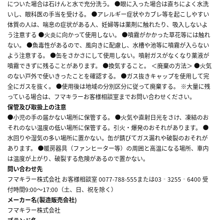
についた場合は石けんと水で充分洗う。 ●眼に入った場合は直ちによく水洗
いし、眼科医の手当を受ける。 ●アレルギー症状やカブレ等を起こしやすい
体質の人は、喘息の症状がある人、妊婦等は薬剤に触れたり、吸入しないよ
う注意する ●火炎に向かって使用しない。 ●噴霧がかかった草花等には触れ
ない。 ●魚毒性があるので、風向きに配慮し、水槽や池等に噴霧が入らない
よう注意する。 ●缶をさかさにして使用しない。噴射ガスがなくなり薬液が
噴霧できずに残ることがあります。 ●換気すること。 ＜廃棄の方法＞ ●火気
のない戸外で使いきったことを確認する。 ●ガス抜きキャップを使用して完
全にガスを抜く。 ●使用後は地域の分別区分に従って廃棄する。 ※大量に残
っている場合は、フマキラーお客様相談室までお問い合わせください。
保管及び取扱上の注意
●小児の手の届かない場所に保管する。 ●火気や直射日光をさけ、凍結のお
それのない温度の低い場所に保管する。引火・爆発のおそれがあります。 ●
水回りや湿気の多い場所に置かない。缶が錆びてガス漏れや破裂のおそれが
あります。 ●暖房器具（ファンヒーター等）の周囲と高温になる場所、車内
は温度が上がり、破裂する危険があるので置かない。
問い合わせ先
フマキラー株式会社 お客様相談室 0077-788-555または03‐3255‐6400 受
付時間9:00～17:00（土、日、祝を除く）
メーカー名(製造販売会社)
フマキラー株式会社