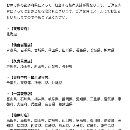
お届け先の都道府県によって、担当する販売店舗が異なります。 ご注文内
容によっては変更となる場合もございます。ご注文時にメールにてお知ら
せいたしますので予めご了承ください。
【東雁来店】
北海道
【仙台岩沼店】
青森県、岩手県、宮城県、秋田県、山形県、福島県、茨城県、栃木県
【久喜菖蒲店】
群馬県、埼玉県、新潟県、山梨県、長野県
【東府中店・横浜瀬谷店】
千葉県、東京都、神奈川県、沖縄県
【一宮萩原店】
富山県、石川県、福井県、岐阜県、静岡県、愛知県、三重県、滋賀県、京
都府、大阪府、兵庫県、奈良県、和歌山県
【粕屋町店】
鳥取県、島根県、岡山県、広島県、山口県、徳島県、香川県、愛媛県、高
知県、福岡県、佐賀県、長崎県、熊本県、大分県、宮崎県、鹿児島県