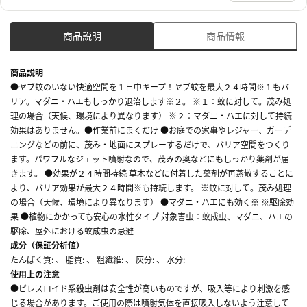
商品説明
商品情報
商品説明
●ヤブ蚊のいない快適空間を１日中キープ！ヤブ蚊を最大２４時間※１もバ
リア。マダニ・ハエもしっかり退治します※２。 ※１：蚊に対して。茂み処
理の場合（天候、環境により異なります） ※２：マダニ・ハエに対して持続
効果はありません。●作業前にまくだけ ●お庭での家事やレジャー、ガーデ
ニングなどの前に、茂み・地面にスプレーするだけで、バリア空間をつくり
ます。パワフルなジェット噴射なので、茂みの奥などにもしっかり薬剤が届
きます。 ●効果が２４時間持続 草木などに付着した薬剤が再蒸散することに
より、バリア効果が最大２４時間※も持続します。 ※蚊に対して。茂み処理
の場合（天候、環境により異なります） ●マダニ・ハエにも効く※ ※駆除効
果 ●植物にかかっても安心の水性タイプ 対象害虫：蚊成虫、マダニ、ハエの
駆除、屋外における蚊成虫の忌避
成分（保証分析値）
たんぱく質: 、 脂質: 、 粗繊維: 、 灰分: 、 水分:
使用上の注意
●ピレスロイド系殺虫剤は安全性が高いものですが、吸入等により刺激を感
じる場合があります。ご使用の際は噴射気体を直接吸入しないよう注意して