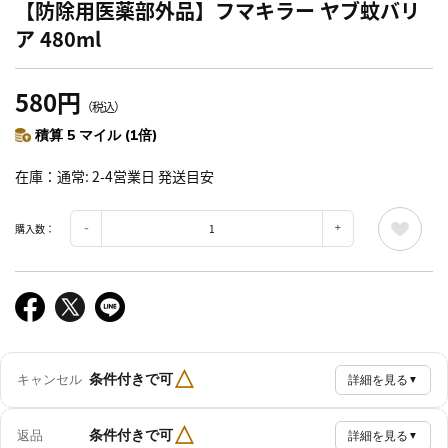
【防除用医薬部外品】フマキラー ヤブ蚊バリ
ア 480ml
580円
（税込）
積算 5 マイル (1倍)
在庫
通常: 2-4営業日 発送目安
購入数：
△
条件付きで可
キャンセル
詳細を見る
▼
△
条件付きで可
返品
詳細を見る
▼