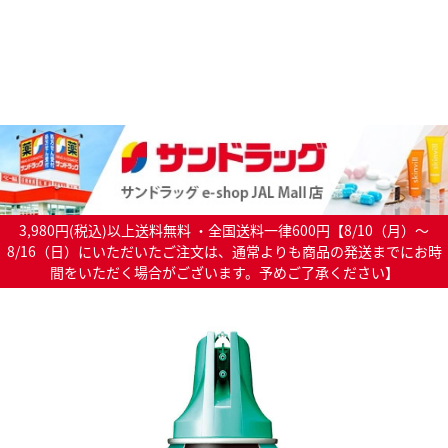
3,980円(税込)以上送料無料 ・全国送料一律600円【8/10（月）～
8/16（日）にいただいたご注文は、通常よりも商品の発送までにお時
間をいただく場合がございます。予めご了承ください】