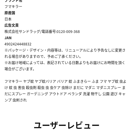
ブランド名
フマキラー
原産国
日本
広告文責
株式会社サンドラッグ/電話番号:0120-009-368
JAN
4902424448832
※パッケージ・デザイン・内容等は、リニューアルにより予告なしに変更さ
れる場合がありますので、予めご了承ください。
※お届け地域によっては、表記されている日数よりもお届けにお時間を頂く
場合がございます。
フマキラー ヤブ蚊 ヤブ蚊バリア バリア 蚊 ふまきらー ふま フマ ヤブ蚊 虫よ
け 蚊 虫 害虫 殺虫剤 殺虫 虫 虫ケア 虫除け まだに マダニ マダニスプレー ま
だにスプレー ガーデニング アウトドア ベランダ 洗濯 物干し 公園 遊び キャ
ンプ 虫刺され
ユーザーレビュー