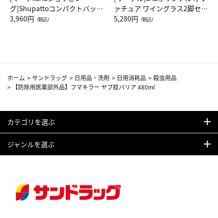
グ]Shupattoコンパクトバッグ
ァチュア ワイングラス2脚セッ
Drop JAL客室乗務員（LC）ス
3,960円
ト（レッドワイン）
5,280円
（税込）
（税込）
カーフ柄
ホーム
>
サンドラッグ
>
日用品・洗剤
>
日用消耗品
>
殺虫用品
>
【防除用医薬部外品】フマキラー ヤブ蚊バリア 480ml
カテゴリを選ぶ
ジャンルを選ぶ