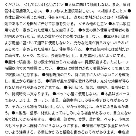
ください。 ＜してはいけないこと＞ ●人体に向けて噴射しない。また、噴射
気体を直接吸入しない。 ●３０秒以上連続噴射しない。 ＜相談すること＞ ●
身体に異常を感じた時は、使用を中止し、直ちに本剤がピレスロイド系殺虫
剤であることを医師に告げて診療を受ける。 ＜その他の注意＞ ●本品は家庭
用であり、定められた使用方法を厳守する。 ●本品の屋外使用は使用者の敷
地内のみで行なう。他人の敷地や公共の場では使用しない。 ●本品を用法お
よび用量に基づいて適正に使用しないと、充分な効果が得られないおそれが
あるので、定められた使用方法、使用量を守る。 ●本品使用時には薬剤だけ
に頼らず、シャツ、ズボン、長靴等を使用し、肌を露出しないようにする。
●屋外で噴霧後、蚊の飛来が認められた場合は、再度噴霧する。ただし、３
時間以内での再噴霧はしない。 ●本品は噴射力が強く噴霧が遠くまで届くの
で取扱いに注意する。 ●噴射場所の回り、特に風下に人がいないことを確認
し、風上から噴射する。 ●噴霧が風の影響を受ける時は、充分な効果が得ら
れないおそれがあるので注意する。 ●使用状況、気温、風向き、降雨等によ
り、持続時間は異なります。 ●ペット小屋に使用しない。 ●本品は水ベース
であり、ふすま、カーテン、家具、自動車等にしみ等を残すおそれがあるの
で、そのような場所では使用しない。かかった場合は、直ちにふき取るか洗
う。●木製品、壁等、材質によってはしみになる場合があるので、目立たない
所で試してから使用する。 ●皮膚、飲食物、食器、農作物、ペット、小児の
おもちゃまたは飼料にかからないようにする。 ●噴霧が草花に多量にかから
ないよう注意する。多量にかかると植物を傷めるおそれがあります。 ●皮膚