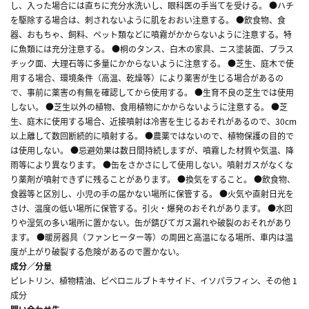
し、入った場合には直ちに充分水洗いし、眼科医の手当てを受ける。 ●ハチ
を駆除する場合は、刺されないように肌をおおい注意する。 ●飲食物、食
器、おもちゃ、飼料、ペット類などに噴霧がかからないように注意する。特
に魚類には充分注意する。 ●桐のタンス、白木の家具、ニス塗装面、プラス
チック面、大理石等に多量にかからないように注意する。 ●芝生、庭木で使
用する場合、環境条件（高温、乾燥等）により薬害が生じる場合があるの
で、事前に薬害の有無を確認してから使用する。 ●生育不良の芝生では使用
しない。 ●芝生以外の植物、食用植物にかからないように注意する。 ●芝
生、庭木に使用する場合、近接噴射は冷害を生じるおそれがあるので、30cm
以上離して数回断続的に噴射する。 ●農薬ではないので、植物保護の目的で
は使用しない。 ●忌避効果は数日間持続しますが、噴霧した材質や気温、降
雨等により異なります。 ●缶をさかさにして使用しない。噴射ガスがなくな
り薬剤が噴射できずに残ることがあります。 ●換気をすること。 ●飲食物、
食器等と区別し、小児の手の届かない場所に保管する。 ●火気や直射日光を
さけ、温度の低い場所に保管する。引火・爆発のおそれがあります。 ●水回
りや湿気の多い場所に置かない。缶が錆びてガス漏れや破裂のおそれがあり
ます。 ●暖房器具（ファンヒーター等）の周囲と高温になる場所、車内は温
度が上がり破裂する危険があるので置かない。
成分／分量
ピレトリン、植物精油、ピペロニルブトキサイド、イソパラフィン、その他 1
成分