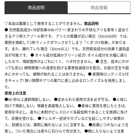
商品説明
商品情報
▽本品は農薬として使用することができません。
商品説明
● 天然殺虫成分+冷却効果のWパワー! 家まわりの不快なアリを素早く退治で
きるアリ用エアゾール剤です。 アリとの距離が近い場合（20cm以内）では、
薬剤を噴射して1秒でノックダウンさせてしまう「くぎづけ効果」がありま
す。また、離れていた場合（30cm以上）でも、天然殺虫成分の効果で速効退
治が可能です。 ● オイル成分低減のクリーン処方! オイル成分を大幅に減ら
したので、噴射箇所がよごれにくく、ベタ付きません。 ● 芝生、庭木にかか
っても安心! 植物表面への浸透を妨げる薬害低減成分を配合。お庭の芝生や庭
木にかかっても、植物が枯れることはありません。 ● 新開発ロングノズル付
きキャップ! 狭い隙間やアリの巣穴に差し込めるロングノズルを採用しまし
た。
使用上の注意
●80 秒以上連続噴射しない。 ●定められた使用方法を必ず守る。 ●人体に
向けて噴射しない。噴霧を直接吸入しない。 ●身体に異常を感じたときは、
使用を中止し、直ちに本剤がピレスロイド系殺虫剤であることを医師に告げ
て、診療を受ける。 ●アレルギー症状やカブレなどを起こしやすい体質の
人、妊婦などは、薬剤に触れないように注意する。 ●皮膚につかないよう注
意し、ついた場合には直ちに石けんで充分洗う。 ●眼に入らないよう注意