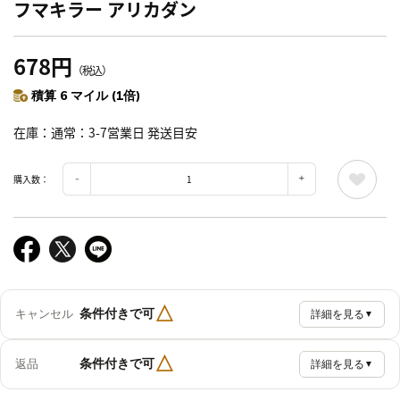
フマキラー アリカダン
678円
（税込）
積算 6 マイル (1倍)
在庫
通常：3-7営業日 発送目安
購入数：
△
条件付きで可
キャンセル
詳細を見る
▼
△
条件付きで可
返品
詳細を見る
▼