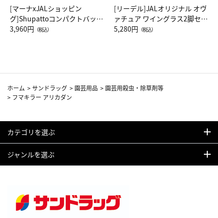
[マーナxJALショッピン
[リーデル]JALオリジナル オヴ
グ]Shupattoコンパクトバッグ
ァチュア ワイングラス2脚セッ
Drop JAL客室乗務員（LC）ス
3,960円
ト（レッドワイン）
5,280円
（税込）
（税込）
カーフ柄
ホーム
>
サンドラッグ
>
園芸用品
>
園芸用殺虫・除草剤等
>
フマキラー アリカダン
カテゴリを選ぶ
ジャンルを選ぶ