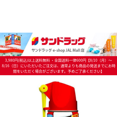
3,980円(税込)以上送料無料 ・全国送料一律600円【8/10（月）～
8/16（日）にいただいたご注文は、通常よりも商品の発送までにお時
間をいただく場合がございます。予めご了承ください】