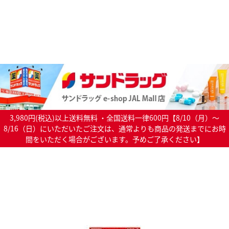
3,980円(税込)以上送料無料 ・全国送料一律600円【8/10（月）～
8/16（日）にいただいたご注文は、通常よりも商品の発送までにお時
間をいただく場合がございます。予めご了承ください】