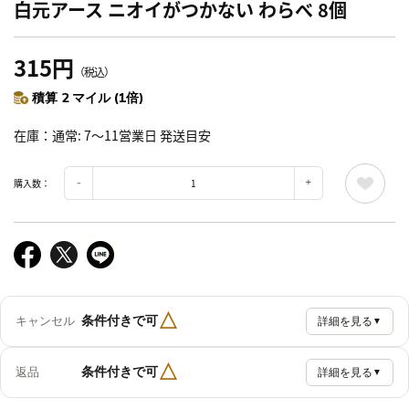
白元アース ニオイがつかない わらべ 8個
315円
（税込）
積算 2 マイル (1倍)
在庫
通常: 7～11営業日 発送目安
購入数：
△
条件付きで可
キャンセル
詳細を見る
▼
△
条件付きで可
返品
詳細を見る
▼