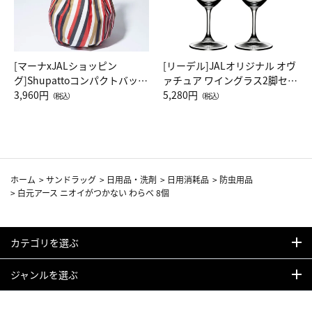
[マーナxJALショッピン
[リーデル]JALオリジナル オヴ
グ]Shupattoコンパクトバッグ
ァチュア ワイングラス2脚セッ
Drop JAL客室乗務員（LC）ス
3,960円
ト（レッドワイン）
5,280円
（税込）
（税込）
カーフ柄
ホーム
>
サンドラッグ
>
日用品・洗剤
>
日用消耗品
>
防虫用品
>
白元アース ニオイがつかない わらべ 8個
カテゴリを選ぶ
ジャンルを選ぶ