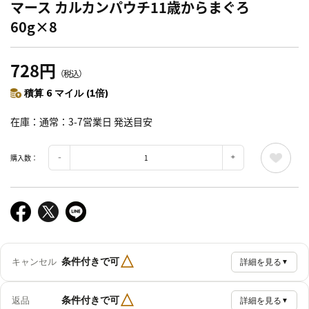
マース カルカンパウチ11歳からまぐろ
60g×8
728円
（税込）
積算 6 マイル (1倍)
在庫
通常：3-7営業日 発送目安
購入数：
△
条件付きで可
キャンセル
詳細を見る
▼
△
条件付きで可
返品
詳細を見る
▼