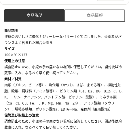
商品説明
商品情報
商品説明
抜群のおいしさに進化！ジューシーなゼリー仕立てにしました。栄養素がバ
ランスよく含まれた総合栄養食
サイズ
100×91×127
使用上の注意
誤食防止のため、小児の手の届かない場所に保管してください。開封後は冷
蔵庫に入れ、なるべく早く使い切ってください。
素材／材質
肉類（チキン、ビーフ等）、魚介類（かつお、さば、まぐろ等）、植物性油
脂、穀類、調味料（アミノ酸等）、ビタミン類（B1、B2、B6、B12、C、E、
K、コリン、ナイアシン、パントテン酸、ビオチン、葉酸）、ミネラル類
（Ca、Cl、Cu、Fe、I、K、Mg、Mn、Na、Zn）、アミノ酸類（タウリ
ン）、増粘多糖類、ポリリン酸Na、EDTA－Na、発色剤（亜硝酸Na）
保管及び取扱上の注意
誤食防止のため、小児の手の届かない場所に保管してください。開封後は冷
蔵庫に入れ、なるべく早く使い切ってください。