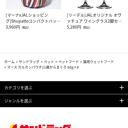
[マーナxJALショッピン
[リーデル]JALオリジナル オヴ
グ]Shupattoコンパクトバッグ
ァチュア ワイングラス2脚セッ
Drop JAL客室乗務員（LC）ス
3,960円
ト（レッドワイン）
5,280円
（税込）
（税込）
カーフ柄
ホーム
>
サンドラッグ
>
ペット
>
ペットフード
>
猫用ウェットフード
>
マース カルカンパウチ11歳からまぐろ 60g×8
カテゴリを選ぶ
ジャンルを選ぶ