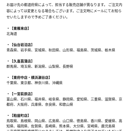
お届け先の都道府県によって、担当する販売店舗が異なります。 ご注文内
容によっては変更となる場合もございます。ご注文時にメールにてお知ら
せいたしますので予めご了承ください。
【東雁来店】
北海道
【仙台岩沼店】
青森県、岩手県、宮城県、秋田県、山形県、福島県、茨城県、栃木県
【久喜菖蒲店】
群馬県、埼玉県、新潟県、山梨県、長野県
【東府中店・横浜瀬谷店】
千葉県、東京都、神奈川県、沖縄県
【一宮萩原店】
富山県、石川県、福井県、岐阜県、静岡県、愛知県、三重県、滋賀県、京
都府、大阪府、兵庫県、奈良県、和歌山県
【粕屋町店】
鳥取県、島根県、岡山県、広島県、山口県、徳島県、香川県、愛媛県、高
知県、福岡県、佐賀県、長崎県、熊本県、大分県、宮崎県、鹿児島県