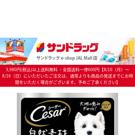
3,980円(税込)以上送料無料 ・全国送料一律600円【8/10（月）～
8/16（日）にいただいたご注文は、通常よりも商品の発送までにお時
間をいただく場合がございます。予めご了承ください】