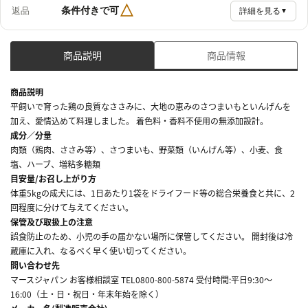
△
条件付きで可
返品
詳細を見る
▼
商品説明
商品情報
商品説明
平飼いで育った鶏の良質なささみに、大地の恵みのさつまいもといんげんを
加え、愛情込めて料理しました。 着色料・香料不使用の無添加設計。
成分／分量
肉類（鶏肉、ささみ等）、さつまいも、野菜類（いんげん等）、小麦、食
塩、ハーブ、増粘多糖類
目安量/お召し上がり方
体重5kgの成犬には、1日あたり1袋をドライフード等の総合栄養食と共に、2
回程度に分けて与えてください。
保管及び取扱上の注意
誤食防止のため、小児の手の届かない場所に保管してください。 開封後は冷
蔵庫に入れ、なるべく早く使い切ってください。
問い合わせ先
マースジャパン お客様相談室 TEL0800-800-5874 受付時間:平日9:30～
16:00（土・日・祝日・年末年始を除く）