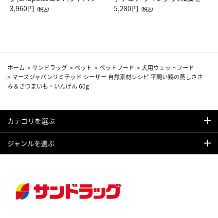
Drop JAL客室乗務員（LC）ス
3,960円
ト（レッドワイン）
5,280円
（税込）
（税込）
カーフ柄
ホーム
>
サンドラッグ
>
ペット
>
ペットフード
>
犬用ウェットフード
>
マースジャパンリミテッド シーザー 自然素材レシピ 平飼い鶏の蒸しささ
み＆さつまいも・いんげん 60g
カテゴリを選ぶ
ジャンルを選ぶ