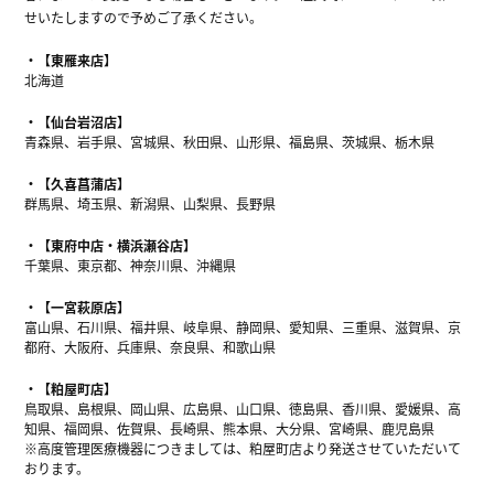
せいたしますので予めご了承ください。
【東雁来店】
北海道
【仙台岩沼店】
青森県、岩手県、宮城県、秋田県、山形県、福島県、茨城県、栃木県
【久喜菖蒲店】
群馬県、埼玉県、新潟県、山梨県、長野県
【東府中店・横浜瀬谷店】
千葉県、東京都、神奈川県、沖縄県
【一宮萩原店】
富山県、石川県、福井県、岐阜県、静岡県、愛知県、三重県、滋賀県、京
都府、大阪府、兵庫県、奈良県、和歌山県
【粕屋町店】
鳥取県、島根県、岡山県、広島県、山口県、徳島県、香川県、愛媛県、高
知県、福岡県、佐賀県、長崎県、熊本県、大分県、宮崎県、鹿児島県
※高度管理医療機器につきましては、粕屋町店より発送させていただいて
おります。