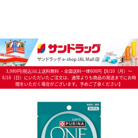
3,980円(税込)以上送料無料 ・全国送料一律600円【8/10（月）～
8/16（日）にいただいたご注文は、通常よりも商品の発送までにお時
間をいただく場合がございます。予めご了承ください】