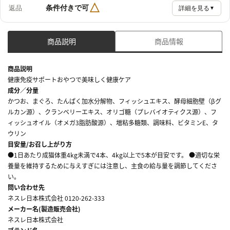
△
条件付きで可
返品
詳細を見る
▼
商品説明
商品情報
商品説明
健康免疫サポートおやつで美味しく健康ケア
成分／分量
かつお、まぐろ、たんぱく加水分解物、フィッシュエキス、酵母細胞壁（βグ
ルカン源）、クランベリーエキス、オリゴ糖（プレバイオティクス源）、フ
ィッシュオイル（オメガ3脂肪酸源）、増粘多糖類、調味料、ビタミンE、タ
ウリン
目安量/お召し上がり方
●1日あたり成猫体重4kg未満で4本、4kg以上で5本が目安です。 ●適切な栄
養量を維持するために与えすぎには注意し、主食の給与量を調節してくださ
い。
問い合わせ先
ネスレ日本株式会社 0120-262-333
メーカー名(製造販売会社)
ネスレ日本株式会社