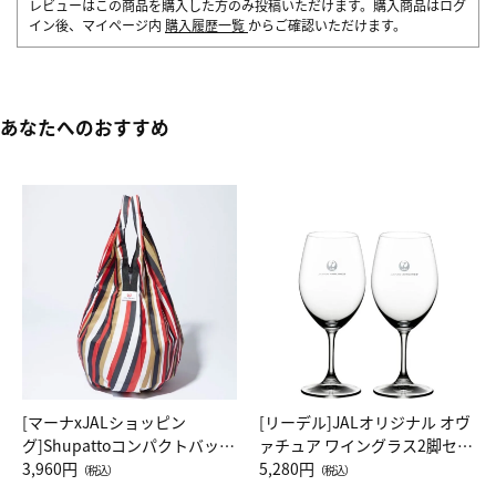
レビューはこの商品を購入した方のみ投稿いただけます。購入商品はログ
イン後、マイページ内
購入履歴一覧
からご確認いただけます。
あなたへのおすすめ
[マーナxJALショッピン
[リーデル]JALオリジナル オヴ
グ]Shupattoコンパクトバッグ
ァチュア ワイングラス2脚セッ
Drop JAL客室乗務員（LC）ス
3,960円
ト（レッドワイン）
5,280円
（税込）
（税込）
カーフ柄