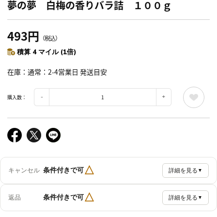
夢の夢 白梅の香りバラ詰 １００ｇ
493円
（税込）
積算 4 マイル (1倍)
在庫
通常：2-4営業日 発送目安
購入数：
△
条件付きで可
キャンセル
詳細を見る
▼
△
条件付きで可
返品
詳細を見る
▼