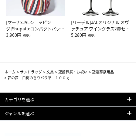
[マーナxJALショッピン
[リーデル]JALオリジナル オヴ
グ]Shupattoコンパクトバッグ
ァチュア ワイングラス2脚セッ
Drop JAL客室乗務員（LC）ス
3,960円
ト（レッドワイン）
5,280円
（税込）
（税込）
カーフ柄
ホーム
>
サンドラッグ
>
文具
>
冠婚葬祭・お祝い
>
冠婚葬祭用品
>
夢の夢 白梅の香りバラ詰 １００ｇ
カテゴリを選ぶ
ジャンルを選ぶ