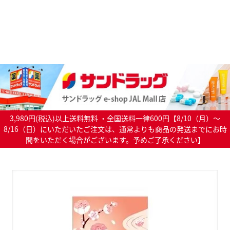
3,980円(税込)以上送料無料 ・全国送料一律600円【8/10（月）～
8/16（日）にいただいたご注文は、通常よりも商品の発送までにお時
間をいただく場合がございます。予めご了承ください】