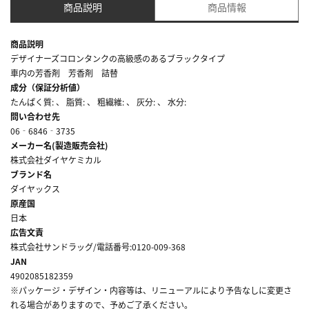
商品説明
商品情報
商品説明
デザイナーズコロンタンクの高級感のあるブラックタイプ
車内の芳香剤 芳香剤 詰替
成分（保証分析値）
たんぱく質: 、 脂質: 、 粗繊維: 、 灰分: 、 水分:
問い合わせ先
06‐6846‐3735
メーカー名(製造販売会社)
株式会社ダイヤケミカル
ブランド名
ダイヤックス
原産国
日本
広告文責
株式会社サンドラッグ/電話番号:0120-009-368
JAN
4902085182359
※パッケージ・デザイン・内容等は、リニューアルにより予告なしに変更さ
れる場合がありますので、予めご了承ください。