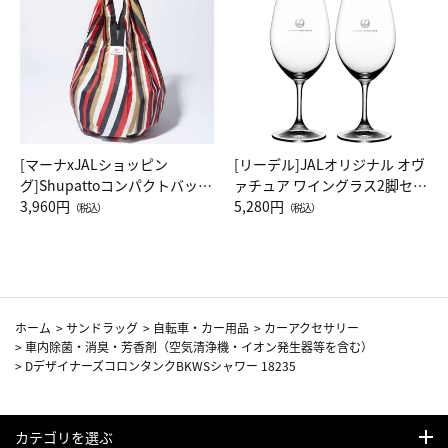
[マーナxJALショッピン
[リーデル]JALオリジナル オヴ
グ]Shupattoコンパクトバッグ
ァチュア ワイングラス2脚セッ
Drop JAL客室乗務員（LC）ス
3,960円
ト（レッドワイン）
5,280円
（税込）
（税込）
カーフ柄
ホーム
>
サンドラッグ
>
自転車・カー用品
>
カーアクセサリー
>
車内除菌・消臭・芳香剤（空気清浄機・イオン発生器等を含む）
>
DデザイナーズコロンタンクBKWSシャワー 18235
カテゴリを選ぶ