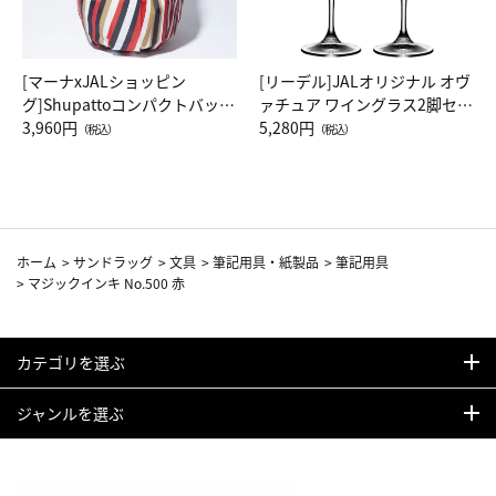
[マーナxJALショッピン
[リーデル]JALオリジナル オヴ
グ]Shupattoコンパクトバッグ
ァチュア ワイングラス2脚セッ
Drop JAL客室乗務員（LC）ス
3,960円
ト（レッドワイン）
5,280円
（税込）
（税込）
カーフ柄
ホーム
>
サンドラッグ
>
文具
>
筆記用具・紙製品
>
筆記用具
>
マジックインキ No.500 赤
カテゴリを選ぶ
ジャンルを選ぶ