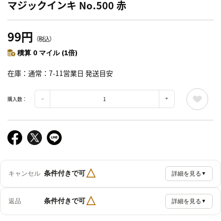
マジックインキ No.500 赤
99円
（税込）
積算 0 マイル (1倍)
在庫
通常：7-11営業日 発送目安
購入数：
△
条件付きで可
キャンセル
詳細を見る
▼
△
条件付きで可
返品
詳細を見る
▼