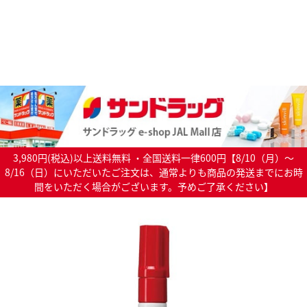
3,980円(税込)以上送料無料 ・全国送料一律600円【8/10（月）～
8/16（日）にいただいたご注文は、通常よりも商品の発送までにお時
間をいただく場合がございます。予めご了承ください】