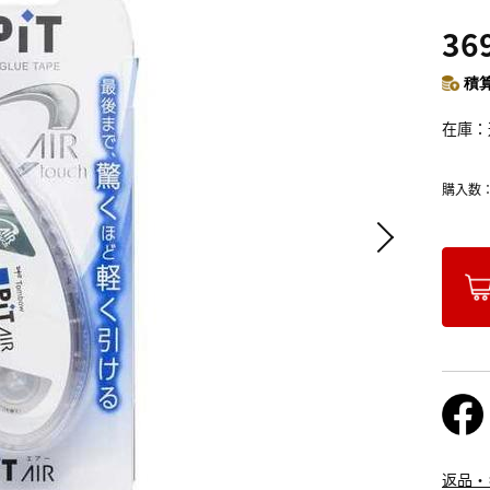
36
積算
在庫
購入数
返品・