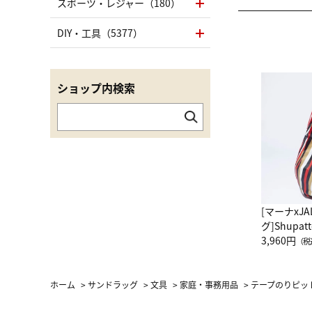
スポーツ・レジャー（180）
DIY・工具（5377）
ショップ内検索
[マーナxJ
グ]Shup
グ Drop 
3,960円
（税
（LC）ス
ホーム
>
サンドラッグ
>
文具
>
家庭・事務用品
>
テープのりピット