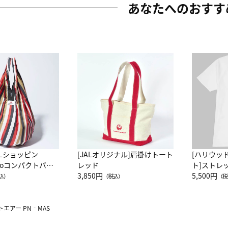
あなたへのおすす
ALショッピン
[JALオリジナル]肩掛けトート
[ハリウッ
attoコンパクトバッ
レッド
ト]ストレ
JAL客室乗務員
3,850円
ーネック別
5,500円
込）
（税込）
（税
カーフ柄
エアー PN‐MAS