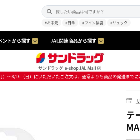
#お中元
#日傘
#ワイン福袋
#リュック
ベントから探す
JAL関連商品から探す
8/10（月）～8/16（日）にいただいたご注文は、通常よりも商品の発送
サ
テ
MA