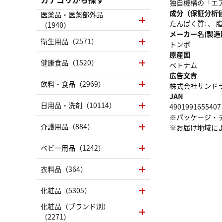
独自機構の「エ
成分（保証分析
医薬品・医薬部外品
たんぱく質: 、 脂質
（1940）
メーカー名(製造
衛生用品（2571）
トンボ
原産国
健康食品（1520）
ベトナム
広告文責
飲料・食品（2969）
株式会社サンドラッグ
JAN
日用品・洗剤（10114）
4901991655407
※パッケージ・
介護用品（884）
※お届け地域に
ベビー用品（1242）
衣料品（364）
化粧品（5305）
化粧品（ブランド別）
（2271）