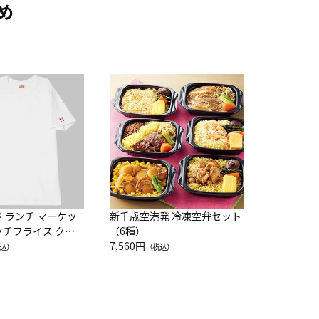
め
JAL特製
レー 200
10,800円
（
ド ランチ マーケッ
新千歳空港発 冷凍空弁セット
ッチフライス クル
（6種）
注半袖Ｔシャツ
7,560円
込）
（税込）