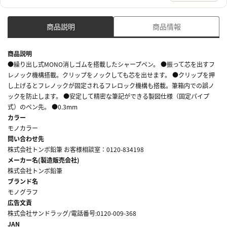
商品説明
商品情報
商品説明
●繰り出し式MONO消しゴムを搭載したシャープペン。 ●振って芯を出すフ
レノック機構搭載。クリップをノックしても芯を出せます。 ●クリップを押
し上げるとフレノックが固定されるフレロック機構も搭載。筆箱内での誤ノ
ックを防止します。 ●安定して精密な筆記ができる製図仕様（固定パイプ
式）のペン先。 ●0.3mm
カラー
モノカラー
問い合わせ先
株式会社トンボ鉛筆 お客様相談室：0120-834198
メーカー名(製造販売会社)
株式会社トンボ鉛筆
ブランド名
モノグラフ
広告文責
株式会社サンドラッグ/電話番号:0120-009-368
JAN