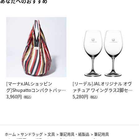
あなたへのおすすめ
[マーナxJALショッピン
[リーデル]JALオリジナル オヴ
グ]Shupattoコンパクトバッグ
ァチュア ワイングラス2脚セッ
Drop JAL客室乗務員（LC）ス
3,960円
ト（レッドワイン）
5,280円
（税込）
（税込）
カーフ柄
ホーム
>
サンドラッグ
>
文具
>
筆記用具・紙製品
>
筆記用具