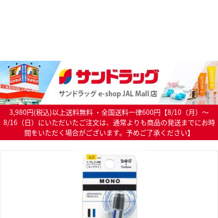
3,980円(税込)以上送料無料 ・全国送料一律600円【8/10（月）～
8/16（日）にいただいたご注文は、通常よりも商品の発送までにお時
間をいただく場合がございます。予めご了承ください】