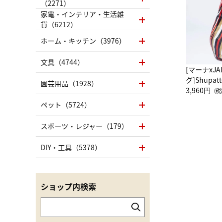
（2271）
家電・インテリア・生活雑
貨（6212）
ホーム・キッチン（3976）
文具（4744）
[マーナxJ
グ]Shup
園芸用品（1928）
グ Drop 
3,960円
（税
（LC）ス
ペット（5724）
スポーツ・レジャー（179）
DIY・工具（5378）
ショップ内検索