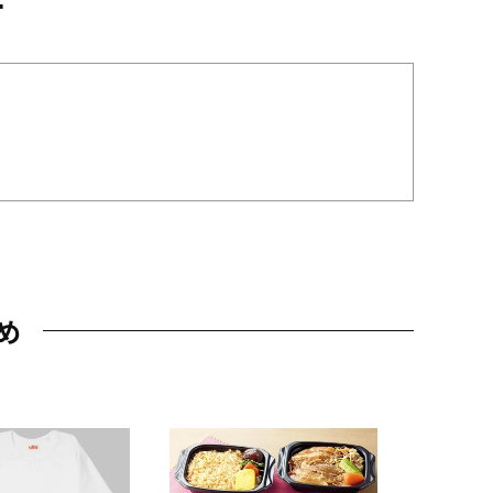
め
JAL特製
レー 200
10,800円
（