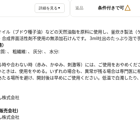
△
条件付きで可
返品
詳細を見る
▼
オイル（ブドウ種子油）などの天然油脂を原料に使用し、釜炊き製法（ケ
・合成界面活性剤不使用の無添加石けんです。 3ml吐出のたっぷり泡で
値）
: 、 粗繊維: 、 灰分: 、 水分:
る時や合わない時（赤み、かゆみ、刺激等）には、ご使用をおやめくだ
いときは、使用をやめる。いずれの場合も、異常が残る場合は専門医に
あたる場所を避け、開封後は早めにご使用ください。低温で白濁したり
ん株式会社
販売会社)
ん株式会社