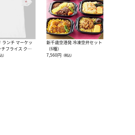
ド ランチ マーケッ
新千歳空港発 冷凍空弁セット
ッチフライス クル
（6種）
注半袖Ｔシャツ
7,560円
込）
（税込）