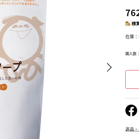
76
積算
在庫
購入数
返品・