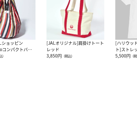
ALショッピン
[JALオリジナル]肩掛けトート
[ハリウッ
attoコンパクトバッ
レッド
ト]ストレ
JAL客室乗務員
3,850円
ーネック別
5,500円
込）
（税込）
（税
カーフ柄