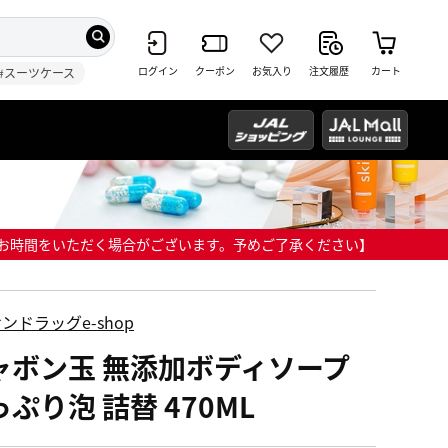
ログイン
クーポン
お気入り
注文履歴
カート
#スーツケース
までにお時間をいただく場合がございます。予めご了承ください】
ンドラッグe-shop
ャボン玉 無添加ボディソープ
ぷり泡 詰替 470ML