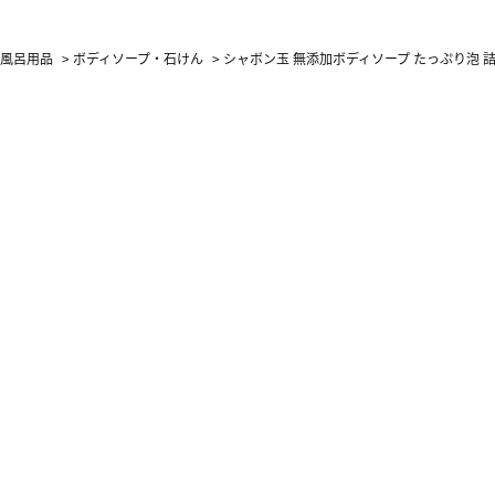
お風呂用品
>
ボディソープ・石けん
>
シャボン玉 無添加ボディソープ たっぷり泡 詰替