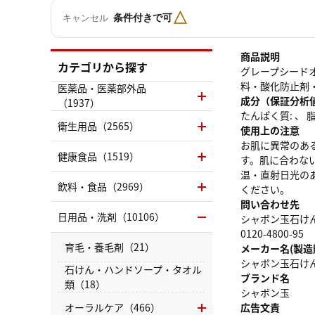
△
条件付きで可
キャンセル
商品説明
カテゴリから探す
グレープシード
料・酸化防止剤
医薬品・医薬部外品
成分（保証分析
（1937）
たんぱく質: 、 脂質
衛生用品（2565）
使用上の注意
お肌に異常のあ
健康食品（1519）
す。肌に合わな
温・直射日光の
飲料・食品（2969）
ください。
問い合わせ先
日用品・洗剤（10106）
シャボン玉石け
0120-4800-95
育毛・養毛剤（21）
メーカー名(製造
シャボン玉石け
石けん・ハンドソープ・タオル
ブランド名
類（18）
シャボン玉
オーラルケア（466）
広告文責