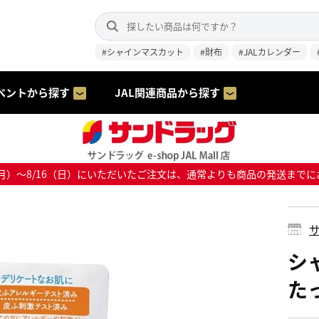
#シャインマスカット
#財布
#JALカレンダー
ベントから探す
JAL関連商品から探す
8/10（月）～8/16（日）にいただいたご注文は、通常よりも商品の発送
サ
シ
たっ