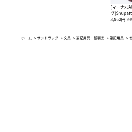
[マーナxJ
グ]Shup
グ Drop 
3,960円
（税
（LC）ス
ホーム
>
サンドラッグ
>
文具
>
筆記用具・紙製品
>
筆記用具
>
ゼ