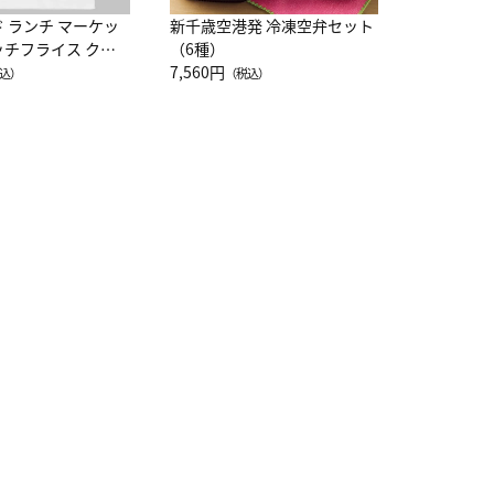
ド ランチ マーケッ
新千歳空港発 冷凍空弁セット
ッチフライス クル
（6種）
注半袖Ｔシャツ
7,560円
込）
（税込）