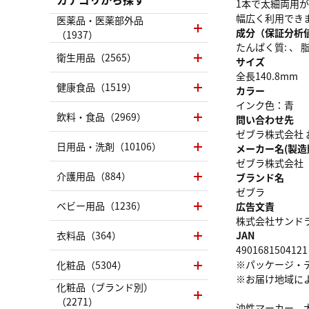
1本で太細両用
幅広く利用でき
医薬品・医薬部外品
成分（保証分析
（1937）
たんぱく質: 、 脂質
衛生用品（2565）
サイズ
全長140.8mm
健康食品（1519）
カラー
インク色：青
飲料・食品（2969）
問い合わせ先
ゼブラ株式会社 お
日用品・洗剤（10106）
メーカー名(製造
ゼブラ株式会社
介護用品（884）
ブランド名
ゼブラ
ベビー用品（1236）
広告文責
株式会社サンドラッグ
衣料品（364）
JAN
4901681504121
※パッケージ・
化粧品（5304）
※お届け地域に
化粧品（ブランド別）
（2271）
油性マーカー、