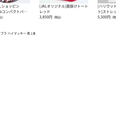
ALショッピン
[JALオリジナル]肩掛けトート
[ハリウッ
attoコンパクトバッ
レッド
ト]ストレ
JAL客室乗務員
3,850円
ーネック別
5,500円
込）
（税込）
（税
カーフ柄
ブラ ハイマッキー 青 1本