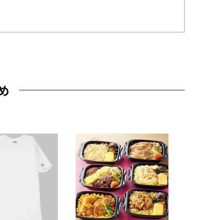
め
JAL特製
レー 200
10,800円
（