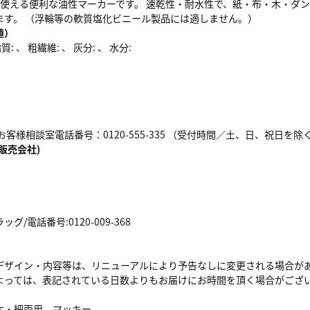
が使える便利な油性マーカーです。 速乾性・耐水性で、紙・布・木・ダ
ます。 （浮輪等の軟質塩化ビニール製品には適しません。）
値）
: 、 粗繊維: 、 灰分: 、 水分:
客様相談室電話番号：0120-555-335 （受付時間／土、日、祝日を除く 9:00
販売会社)
/電話番号:0120-009-368
デザイン・内容等は、リニューアルにより予告なしに変更される場合が
よっては、表記されている日数よりもお届けにお時間を頂く場合がござ
太・細両用、マッキー