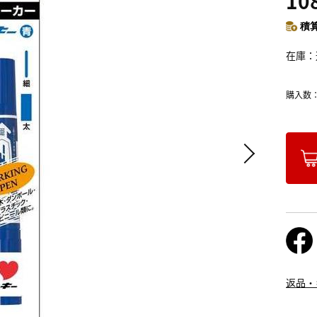
10
積算
在庫
購入数
返品・