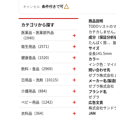
△
条件付きで可
キャンセル
商品説明
カテゴリから探す
TODOリスト
カチカしません
医薬品・医薬部外品
成分（保証分析
（1940）
たんぱく質: 、 脂質
衛生用品（2571）
サイズ
全長141.5mm
健康食品（1520）
カラー
インク色：マイ
飲料・食品（2969）
問い合わせ先
ゼブラ株式会社 お
日用品・洗剤（10115）
メーカー名(製造
ゼブラ株式会社
介護用品（884）
ブランド名
ゼブラ
ベビー用品（1242）
広告文責
株式会社サンドラッグ
衣料品（364）
JAN