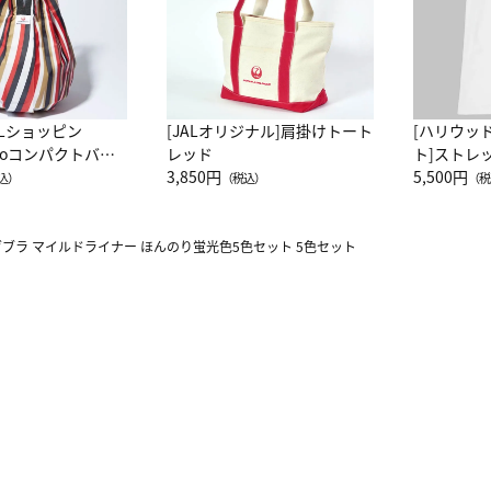
ALショッピン
[JALオリジナル]肩掛けトート
[ハリウッ
attoコンパクトバッ
レッド
ト]ストレ
JAL客室乗務員
3,850円
ーネック別
5,500円
込）
（税込）
（税
カーフ柄
ゼブラ マイルドライナー ほんのり蛍光色5色セット 5色セット