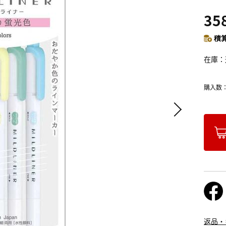
35
積算
在庫
購入数
返品・