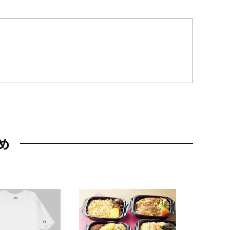
め
JAL特製
レー 200
10,800円
（