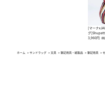
[マーナxJ
グ]Shup
グ Drop 
3,960円
（税
（LC）ス
ホーム
>
サンドラッグ
>
文具
>
筆記用具・紙製品
>
筆記用具
>