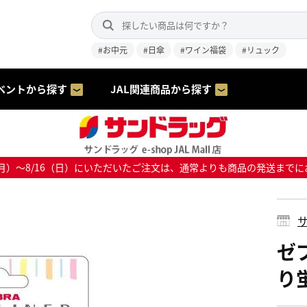
#お中元
#日傘
#ワイン福袋
#リュック
ベントから探す
JAL関連商品から探す
8/10（月）～8/16（日）にいただいたご注文は、通常よりも商品の発送
サ
ゼ
り