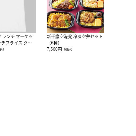
ド ランチ マーケッ
新千歳空港発 冷凍空弁セット
ッチフライス クル
（6種）
注半袖Ｔシャツ
7,560円
込）
（税込）