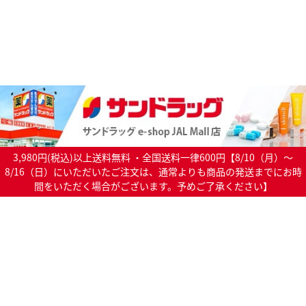
3,980円(税込)以上送料無料 ・全国送料一律600円【8/10（月）～
8/16（日）にいただいたご注文は、通常よりも商品の発送までにお時
間をいただく場合がございます。予めご了承ください】