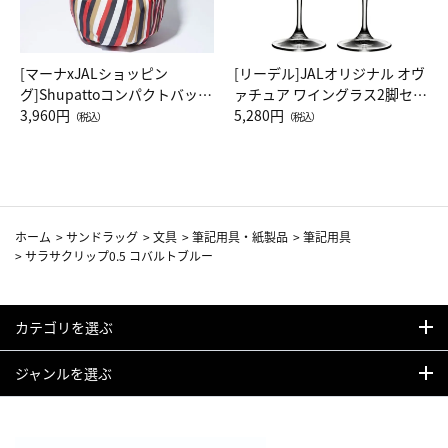
[マーナxJALショッピン
[リーデル]JALオリジナル オヴ
グ]Shupattoコンパクトバッグ
ァチュア ワイングラス2脚セッ
Drop JAL客室乗務員（LC）ス
3,960円
ト（レッドワイン）
5,280円
（税込）
（税込）
カーフ柄
ホーム
>
サンドラッグ
>
文具
>
筆記用具・紙製品
>
筆記用具
>
サラサクリップ0.5 コバルトブルー
カテゴリを選ぶ
ジャンルを選ぶ