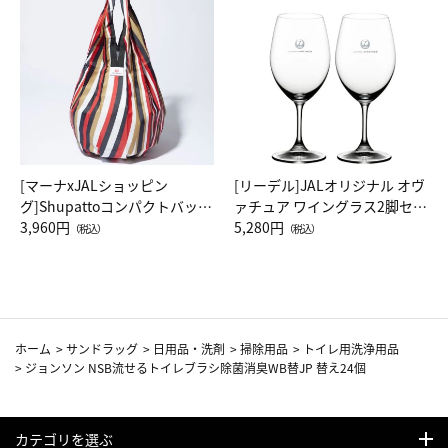
[マーナxJALショッピン
[リーデル]JALオリジナル オヴ
グ]Shupattoコンパクトバッグ
ァチュア ワイングラス2脚セッ
Drop JAL客室乗務員（LC）ス
3,960円
ト（レッドワイン）
5,280円
（税込）
（税込）
カーフ柄
ホーム
>
サンドラッグ
>
日用品・洗剤
>
掃除用品
>
トイレ用洗浄用品
>
ジョンソン NSB流せるトイレブラシ除菌消臭WB替JP 替え24個
カテゴリを選ぶ