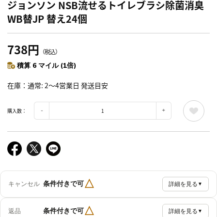
ジョンソン NSB流せるトイレブラシ除菌消臭
WB替JP 替え24個
738円
（税込）
積算 6 マイル (1倍)
在庫
通常: 2～4営業日 発送目安
購入数：
△
条件付きで可
キャンセル
詳細を見る
▼
△
条件付きで可
返品
詳細を見る
▼