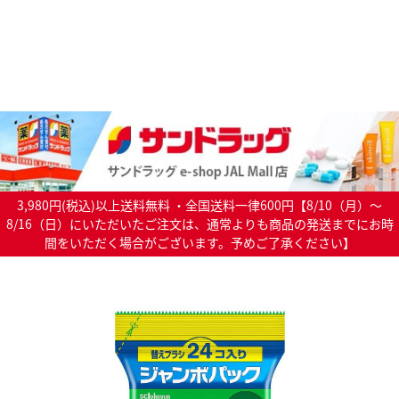
3,980円(税込)以上送料無料 ・全国送料一律600円【8/10（月）～
8/16（日）にいただいたご注文は、通常よりも商品の発送までにお時
間をいただく場合がございます。予めご了承ください】