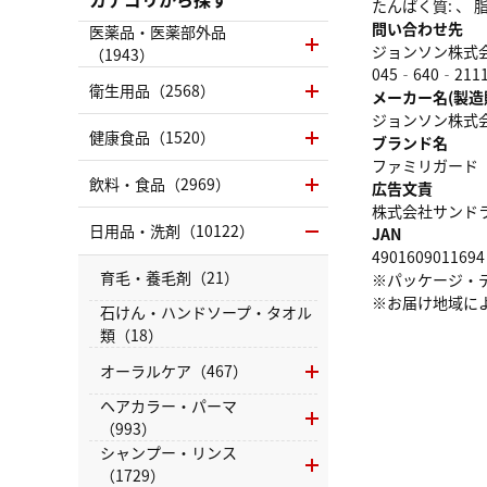
たんぱく質: 、 脂質
問い合わせ先
医薬品・医薬部外品
ジョンソン株式
（1943）
045‐640‐211
衛生用品（2568）
メーカー名(製造
ジョンソン株式
健康食品（1520）
ブランド名
ファミリガード
飲料・食品（2969）
広告文責
株式会社サンドラッグ
日用品・洗剤（10122）
JAN
4901609011694
育毛・養毛剤（21）
※パッケージ・
※お届け地域に
石けん・ハンドソープ・タオル
類（18）
オーラルケア（467）
ヘアカラー・パーマ
（993）
シャンプー・リンス
（1729）