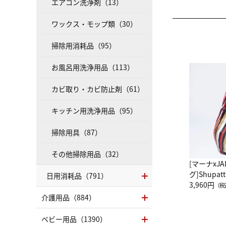
エアコン洗浄剤（13）
ワックス・モップ類（30）
掃除用消耗品（95）
お風呂用洗浄用品（113）
カビ取り・カビ防止剤（61）
キッチン用洗浄用品（95）
掃除用具（87）
その他掃除用品（32）
[マーナxJ
グ]Shup
日用消耗品（791）
グ Drop 
3,960円
（税
（LC）ス
介護用品（884）
ベビー用品（1390）