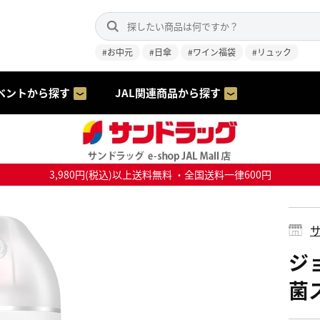
#お中元
#日傘
#ワイン福袋
#リュック
ベントから探す
JAL関連商品から探す
3,980円(税込)以上送料無料 ・全国送料一律600円
サ
ジ
菌ス