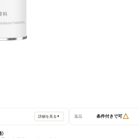
△
条件付きで可
返品
詳細を見る
▼
値）