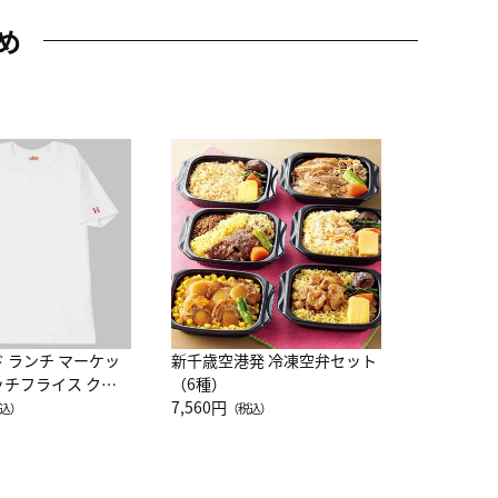
め
JAL特製
レー 200
10,800円
（
ド ランチ マーケッ
新千歳空港発 冷凍空弁セット
ッチフライス クル
（6種）
注半袖Ｔシャツ
7,560円
込）
（税込）