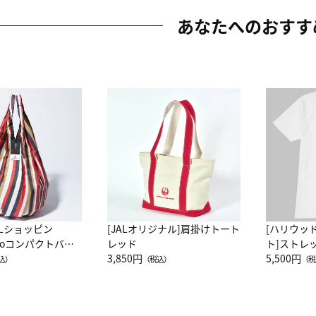
あなたへのおすす
ALショッピン
[JALオリジナル]肩掛けトート
[ハリウッ
attoコンパクトバッ
レッド
ト]ストレ
JAL客室乗務員
3,850円
ーネック別
5,500円
込）
（税込）
（税
カーフ柄