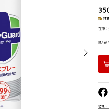
35
積算
在庫
購入数
返品・