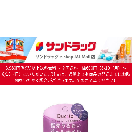
3,980円(税込)以上送料無料 ・全国送料一律600円【8/10（月）～
8/16（日）にいただいたご注文は、通常よりも商品の発送までにお時
間をいただく場合がございます。予めご了承ください】