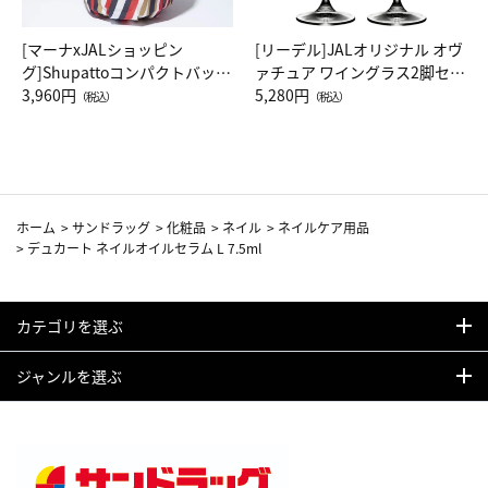
[マーナxJALショッピン
[リーデル]JALオリジナル オヴ
グ]Shupattoコンパクトバッグ
ァチュア ワイングラス2脚セッ
Drop JAL客室乗務員（LC）ス
3,960円
ト（レッドワイン）
5,280円
（税込）
（税込）
カーフ柄
ホーム
>
サンドラッグ
>
化粧品
>
ネイル
>
ネイルケア用品
>
デュカート ネイルオイルセラム L 7.5ml
カテゴリを選ぶ
ジャンルを選ぶ