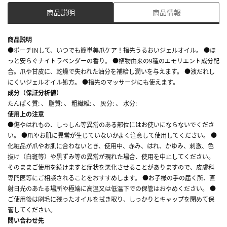
商品説明
商品情報
商品説明
●ポーチINして、いつでも簡単美爪ケア！指先うるおいジェルオイル。 ●ほ
っと安らぐナイトラベンダーの香り。 ●植物由来の9種のエモリエント成分配
合。爪や甘皮に、乾燥で失われた油分を補給し潤いを与えます。 ●液だれし
にくいジェルオイル処方。 ●指先のマッサージにも使えます。
成分（保証分析値）
たんぱく質: 、 脂質: 、 粗繊維: 、 灰分: 、 水分:
使用上の注意
●傷やはれもの、しっしん等異常のある部位にはお使いにならないでくださ
い。 ●爪やお肌に異常が生じていないかよく注意して使用してください。 ●
化粧品が爪やお肌に合わないとき、使用中、赤み、はれ、かゆみ、刺激、色
抜け（白斑等）や黒ずみ等の異常が現れた場合、使用を中止してください。
そのままご使用を続けますと症状を悪化させることがありますので、皮膚科
専門医等にご相談されることをおすすめします。 ●お子様の手の届く所、直
射日光のあたる場所や極端に高温又は低温下での保管はおやめください。 ●
ご使用後は刷毛に残ったオイルを拭き取り、しっかりとキャップを閉めて保
管してください。
問い合わせ先