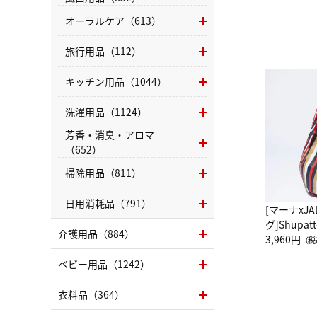
オーラルケア（613）
旅行用品（112）
キッチン用品（1044）
洗濯用品（1124）
芳香・消臭・アロマ
（652）
掃除用品（811）
日用消耗品（791）
[マーナxJ
グ]Shup
介護用品（884）
グ Drop 
3,960円
（税
（LC）ス
ベビー用品（1242）
衣料品（364）