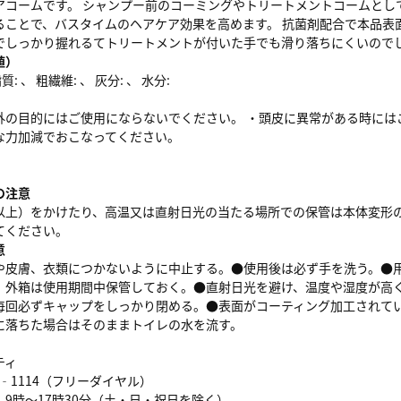
アコームです。 シャンプー前のコーミングやトリートメントコームとし
ることで、バスタイムのヘアケア効果を高めます。 抗菌剤配合で本品表
でしっかり握れるてトリートメントが付いた手でも滑り落ちにくいので
値）
: 、 粗繊維: 、 灰分: 、 水分:
外の目的にはご使用にならないでください。 ・頭皮に異常がある時には
な力加減でおこなってください。
の注意
以上）をかけたり、高温又は直射日光の当たる場所での保管は本体変形の
てください。
意
や皮膚、衣類につかないように中止する。●使用後は必ず手を洗う。●
、外箱は使用期間中保管しておく。●直射日光を避け、温度や湿度が高
毎回必ずキャップをしっかり閉める。●表面がコーティング加工されて
に落ちた場合はそのままトイレの水を流す。
ンティ
56‐1114（フリーダイヤル）
9時～17時30分（土・日・祝日を除く）