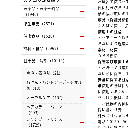
お風呂で使うヘ
体に行き渡らせ
医薬品・医薬部外品
柄の幅が広いの
（1940）
成分（保証分析
衛生用品（2571）
たんぱく質: 、 脂質
使用上の注意
健康食品（1520）
・ヘアコーム以
らないよう適度
飲料・食品（2969）
素材／材質
ＡＢＳ樹脂
日用品・洗剤（10114）
保管及び取扱上
・お湯（７０度
育毛・養毛剤（21）
ない所に保管し
安全に関する注
石けん・ハンドソープ・タオル
●使用の際は目
類（18）
に使用するため
オーラルケア（467）
をつけた後は、
ルが便器の内側
ヘアカラー・パーマ
問い合わせ先
（993）
株式会社シャ
シャンプー・リンス
電話：0120‐
（1729）
問合せ可能時間：