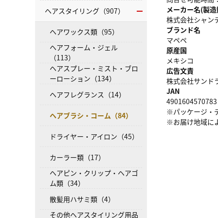
メーカー名(製造
ヘアスタイリング（907）
株式会社シャン
ブランド名
ヘアワックス類（95）
マペペ
ヘアフォーム・ジェル
原産国
（113）
メキシコ
ヘアスプレー・ミスト・ブロ
広告文責
ーローション（134）
株式会社サンドラッグ
JAN
ヘアフレグランス（14）
4901604570783
※パッケージ・
ヘアブラシ・コーム（84）
※お届け地域に
ドライヤー・アイロン（45）
カーラー類（17）
ヘアピン・クリップ・ヘアゴ
ム類（34）
散髪用ハサミ類（4）
その他ヘアスタイリング用品