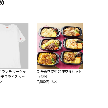
め
JAL特製
レー 200
10,800円
（
ド ランチ マーケッ
新千歳空港発 冷凍空弁セット
ッチフライス クル
（6種）
注半袖Ｔシャツ
7,560円
込）
（税込）