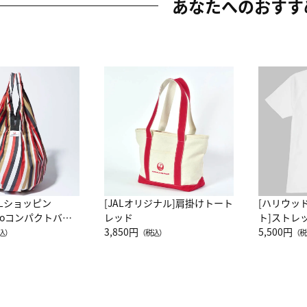
あなたへのおすす
ALショッピン
[JALオリジナル]肩掛けトート
[ハリウッ
attoコンパクトバッ
レッド
ト]ストレ
JAL客室乗務員
3,850円
ーネック別
5,500円
込）
（税込）
（税
カーフ柄