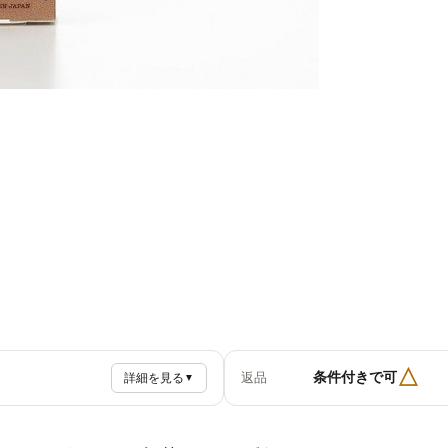
△
条件付きで可
返品
詳細を見る
▼