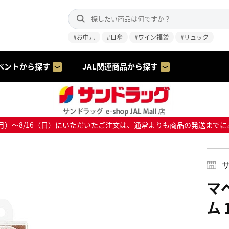
#お中元
#日傘
#ワイン福袋
#リュック
ベントから探す
JAL関連商品から探す
8/10（月）～8/16（日）にいただいたご注文は、通常よりも商品の発送
サ
マ
ム 