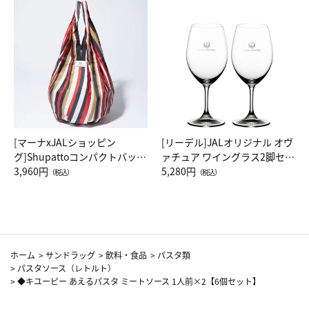
[マーナxJALショッピン
[リーデル]JALオリジナル オヴ
グ]Shupattoコンパクトバッグ
ァチュア ワイングラス2脚セッ
Drop JAL客室乗務員（LC）ス
3,960円
ト（レッドワイン）
5,280円
（税込）
（税込）
カーフ柄
ホーム
>
サンドラッグ
>
飲料・食品
>
パスタ類
>
パスタソース（レトルト）
>
◆キユーピー あえるパスタ ミートソース 1人前×2【6個セット】