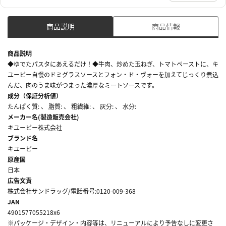
商品説明
商品情報
商品説明
◆ゆでたパスタにあえるだけ！◆牛肉、炒めた玉ねぎ、トマトペーストに、キ
ユーピー自慢のドミグラスソースとフォン・ド・ヴォーを加えてじっくり煮込
んだ、肉のうま味がつまった濃厚なミートソースです。
成分（保証分析値）
たんぱく質: 、 脂質: 、 粗繊維: 、 灰分: 、 水分:
メーカー名(製造販売会社)
キユーピー株式会社
ブランド名
キユーピー
原産国
日本
広告文責
株式会社サンドラッグ/電話番号:0120-009-368
JAN
4901577055218x6
※パッケージ・デザイン・内容等は、リニューアルにより予告なしに変更さ