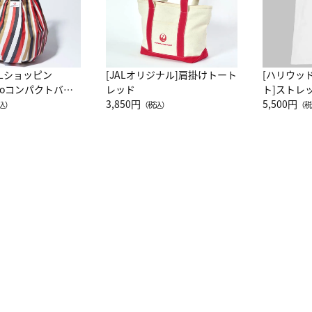
ALショッピン
[JALオリジナル]肩掛けトート
[ハリウッ
attoコンパクトバッ
レッド
ト]ストレ
JAL客室乗務員
3,850円
ーネック別
5,500円
込）
（税込）
（税
カーフ柄