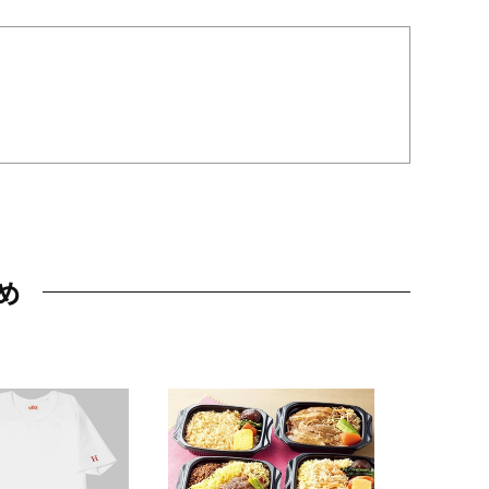
め
JAL特製
レー 200
10,800円
（