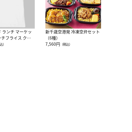
ド ランチ マーケッ
新千歳空港発 冷凍空弁セット
ッチフライス クル
（6種）
注半袖Ｔシャツ
7,560円
込）
（税込）