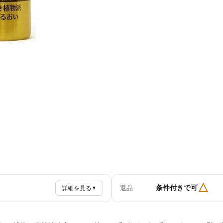
△
条件付きで可
返品
詳細を見る
▼