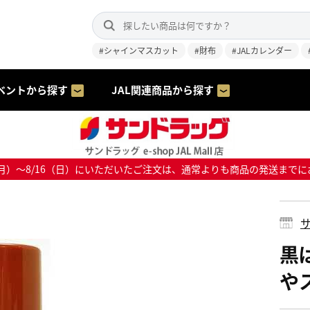
#シャインマスカット
#財布
#JALカレンダー
ベントから探す
JAL関連商品から探す
8/10（月）～8/16（日）にいただいたご注文は、通常よりも商品の発送
サ
黒
やス