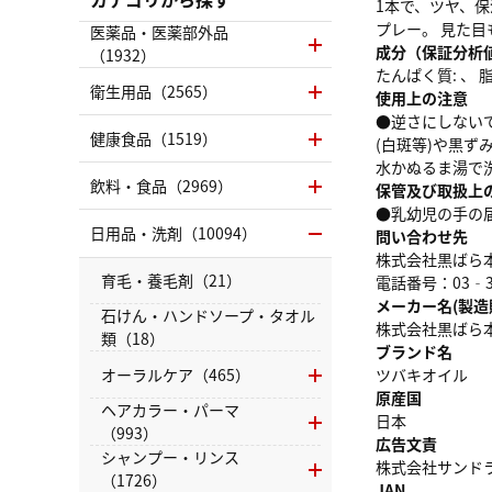
1本で、ツヤ、
プレー。 見た目
医薬品・医薬部外品
成分（保証分析
（1932）
たんぱく質: 、 脂質
衛生用品（2565）
使用上の注意
●逆さにしない
健康食品（1519）
(白斑等)や黒
水かぬるま湯で
飲料・食品（2969）
保管及び取扱上
●乳幼児の手の
日用品・洗剤（10094）
問い合わせ先
株式会社黒ばら
育毛・養毛剤（21）
電話番号：03‐36
メーカー名(製造
石けん・ハンドソープ・タオル
株式会社黒ばら
類（18）
ブランド名
オーラルケア（465）
ツバキオイル
原産国
ヘアカラー・パーマ
日本
（993）
広告文責
シャンプー・リンス
株式会社サンドラッグ
（1726）
JAN