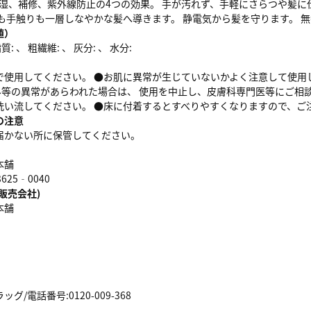
保湿、補修、紫外線防止の4つの効果。 手が汚れず、手軽にさらつや髪に
も手触りも一層しなやかな髪へ導きます。 静電気から髪を守ります。 
値）
: 、 粗繊維: 、 灰分: 、 水分:
で使用してください。 ●お肌に異常が生じていないかよく注意して使用
ずみ等の異常があらわれた場合は、 使用を中止し、皮膚科専門医等にご相
洗い流してください。 ●床に付着するとすべりやすくなりますので、ご
の注意
届かない所に保管してください。
本舗
25‐0040
販売会社)
本舗
/電話番号:0120-009-368