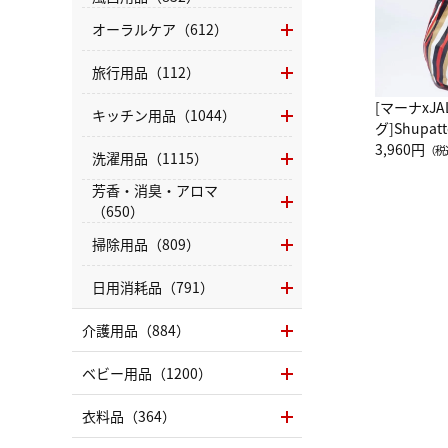
オーラルケア（612）
旅行用品（112）
[マーナxJ
キッチン用品（1044）
グ]Shup
グ Drop 
3,960円
（税
洗濯用品（1115）
（LC）ス
芳香・消臭・アロマ
（650）
掃除用品（809）
日用消耗品（791）
介護用品（884）
ベビー用品（1200）
衣料品（364）