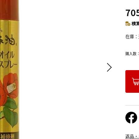
70
積算
在庫
購入数
返品・