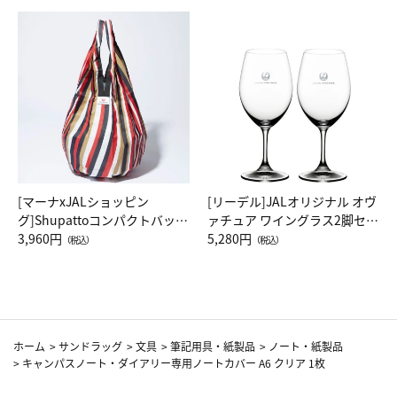
[マーナxJALショッピン
[リーデル]JALオリジナル オヴ
グ]Shupattoコンパクトバッグ
ァチュア ワイングラス2脚セッ
Drop JAL客室乗務員（LC）ス
3,960円
ト（レッドワイン）
5,280円
（税込）
（税込）
カーフ柄
ホーム
>
サンドラッグ
>
文具
>
筆記用具・紙製品
>
ノート・紙製品
>
キャンパスノート・ダイアリー専用ノートカバー A6 クリア 1枚