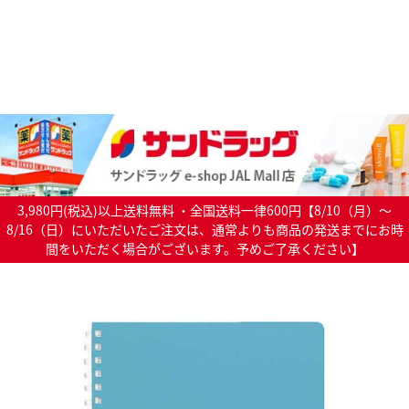
3,980円(税込)以上送料無料 ・全国送料一律600円【8/10（月）～
8/16（日）にいただいたご注文は、通常よりも商品の発送までにお時
間をいただく場合がございます。予めご了承ください】