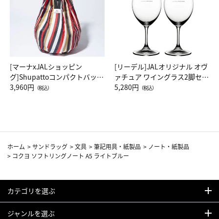
[マーナxJALショッピン
[リーデル]JALオリジナル オヴ
グ]Shupattoコンパクトバッグ
ァチュア ワイングラス2脚セッ
Drop JAL客室乗務員（LC）ス
3,960円
ト（レッドワイン）
5,280円
（税込）
（税込）
カーフ柄
ホーム
>
サンドラッグ
>
文具
>
筆記用具・紙製品
>
ノート・紙製品
>
コクヨ ソフトリングノート A5 ライトブルー
カテゴリを選ぶ
ジャンルを選ぶ