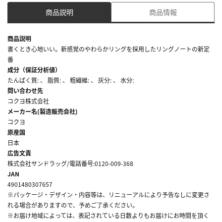
商品説明
商品情報
商品説明
書くとき心地いい。新感覚のやわらかリングを採用したリングノートの新定
番
成分（保証分析値）
たんぱく質: 、 脂質: 、 粗繊維: 、 灰分: 、 水分:
問い合わせ先
コクヨ株式会社
メーカー名(製造販売会社)
コクヨ
原産国
日本
広告文責
株式会社サンドラッグ/電話番号:0120-009-368
JAN
4901480307657
※パッケージ・デザイン・内容等は、リニューアルにより予告なしに変更さ
れる場合がありますので、予めご了承ください。
※お届け地域によっては、表記されている日数よりもお届けにお時間を頂く