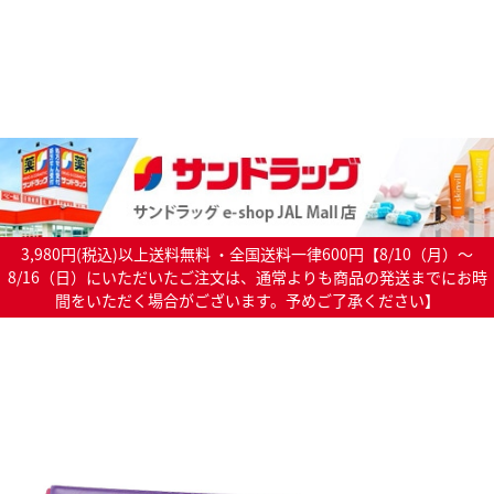
3,980円(税込)以上送料無料 ・全国送料一律600円【8/10（月）～
8/16（日）にいただいたご注文は、通常よりも商品の発送までにお時
間をいただく場合がございます。予めご了承ください】