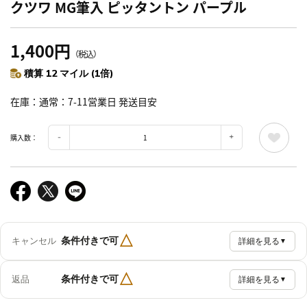
クツワ MG筆入 ピッタントン パープル
1,400円
（税込）
積算 12 マイル (1倍)
在庫
通常：7-11営業日 発送目安
購入数：
△
条件付きで可
キャンセル
詳細を見る
▼
△
条件付きで可
返品
詳細を見る
▼