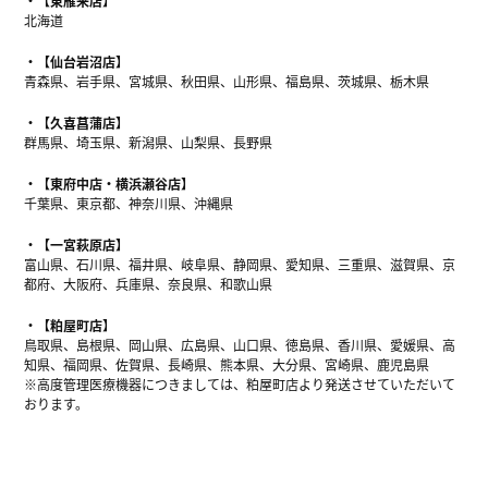
【東雁来店】
北海道
【仙台岩沼店】
青森県、岩手県、宮城県、秋田県、山形県、福島県、茨城県、栃木県
【久喜菖蒲店】
群馬県、埼玉県、新潟県、山梨県、長野県
【東府中店・横浜瀬谷店】
千葉県、東京都、神奈川県、沖縄県
【一宮萩原店】
富山県、石川県、福井県、岐阜県、静岡県、愛知県、三重県、滋賀県、京
都府、大阪府、兵庫県、奈良県、和歌山県
【粕屋町店】
鳥取県、島根県、岡山県、広島県、山口県、徳島県、香川県、愛媛県、高
知県、福岡県、佐賀県、長崎県、熊本県、大分県、宮崎県、鹿児島県
※高度管理医療機器につきましては、粕屋町店より発送させていただいて
おります。