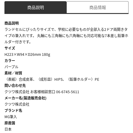
商品説明
商品情報
商品説明
ランドセルにぴったりサイズで、学校に必要なものが全部入る2ドア両開きタ
イプの筆入れです。 丸軸にも三角軸にも六角軸にも対応可能な7本差し鉛筆ホ
ルダー付きです。
サイズ
H223×W94×D26mm 180g
カラー
パープル
素材／材質
（表紙）合成皮革、（成形皿）HIPS、（鉛筆ホルダー）PE
問い合わせ先
クツワ株式会社 お客様相談窓口 06-6745-5611
メーカー名(製造販売会社)
クツワ株式会社
ブランド名
MG筆入
原産国
日本