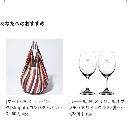
あなたへのおすすめ
[マーナxJALショッピン
[リーデル]JALオリジナル オヴ
グ]Shupattoコンパクトバッグ
ァチュア ワイングラス2脚セッ
Drop JAL客室乗務員（LC）ス
3,960円
ト（レッドワイン）
5,280円
（税込）
（税込）
カーフ柄