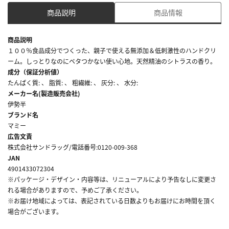
商品説明
商品情報
商品説明
１００％食品成分でつくった、親子で使える無添加＆低刺激性のハンドクリ
ーム。しっとりなのにベタつかない使い心地。天然精油のシトラスの香り。
成分（保証分析値）
たんぱく質: 、 脂質: 、 粗繊維: 、 灰分: 、 水分:
メーカー名(製造販売会社)
伊勢半
ブランド名
マミー
広告文責
株式会社サンドラッグ/電話番号:0120-009-368
JAN
4901433072304
※パッケージ・デザイン・内容等は、リニューアルにより予告なしに変更さ
れる場合がありますので、予めご了承ください。
※お届け地域によっては、表記されている日数よりもお届けにお時間を頂く
場合がございます。