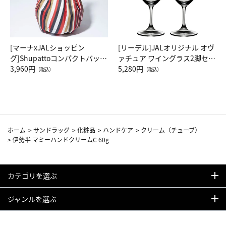
[マーナxJALショッピン
[リーデル]JALオリジナル オヴ
グ]Shupattoコンパクトバッグ
ァチュア ワイングラス2脚セッ
Drop JAL客室乗務員（LC）ス
3,960円
ト（レッドワイン）
5,280円
（税込）
（税込）
カーフ柄
ホーム
>
サンドラッグ
>
化粧品
>
ハンドケア
>
クリーム（チューブ）
>
伊勢半 マミーハンドクリームC 60g
カテゴリを選ぶ
ジャンルを選ぶ