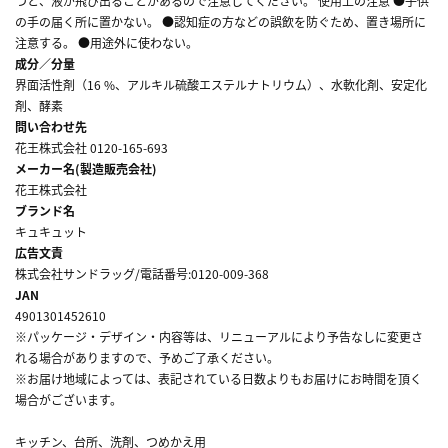
つと、液が飛び出ることがあるので注意してください。 使用上の注意 ●子供
の手の届く所に置かない。 ●認知症の方などの誤飲を防ぐため、置き場所に
注意する。 ●用途外に使わない。
成分／分量
界面活性剤（16 %、アルキル硫酸エステルナトリウム）、水軟化剤、安定化
剤、酵素
問い合わせ先
花王株式会社 0120-165-693
メーカー名(製造販売会社)
花王株式会社
ブランド名
キュキュット
広告文責
株式会社サンドラッグ/電話番号:0120-009-368
JAN
4901301452610
※パッケージ・デザイン・内容等は、リニューアルにより予告なしに変更さ
れる場合がありますので、予めご了承ください。
※お届け地域によっては、表記されている日数よりもお届けにお時間を頂く
場合がございます。
キッチン、台所、洗剤、つめかえ用