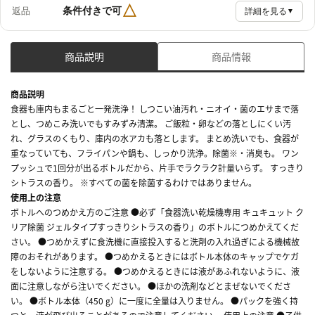
△
条件付きで可
返品
詳細を見る
▼
商品説明
商品情報
商品説明
食器も庫内もまるごと一発洗浄！ しつこい油汚れ・ニオイ・菌のエサまで落
とし、つめこみ洗いでもすみずみ清潔。 ご飯粒・卵などの落としにくい汚
れ、グラスのくもり、庫内の水アカも落とします。 まとめ洗いでも、食器が
重なっていても、フライパンや鍋も、しっかり洗浄。除菌※・消臭も。 ワン
プッシュで1回分が出るボトルだから、片手でラクラク計量いらず。 すっきり
シトラスの香り。 ※すべての菌を除菌するわけではありません。
使用上の注意
ボトルへのつめかえ方のご注意 ●必ず「食器洗い乾燥機専用 キュキュット ク
リア除菌 ジェルタイプすっきりシトラスの香り」のボトルにつめかえてくだ
さい。 ●つめかえずに食洗機に直接投入すると洗剤の入れ過ぎによる機械故
障のおそれがあります。 ●つめかえるときにはボトル本体のキャップでケガ
をしないように注意する。 ●つめかえるときには液があふれないように、液
面に注意しながら注いでください。 ●ほかの洗剤などとまぜないでくださ
い。 ●ボトル本体（450 g）に一度に全量は入りません。 ●パックを強く持