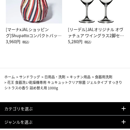
[マーナxJALショッピン
[リーデル]JALオリジナル オヴ
グ]Shupattoコンパクトバッグ
ァチュア ワイングラス2脚セッ
Drop JAL客室乗務員（LC）ス
3,960円
ト（レッドワイン）
5,280円
（税込）
（税込）
カーフ柄
ホーム
>
サンドラッグ
>
日用品・洗剤
>
キッチン用品
>
食器用洗剤
>
花王 食器洗い乾燥機専用 キュキュットクリア除菌 ジェルタイプ すっきり
シトラスの香り 詰め替え用 1000g
カテゴリを選ぶ
ジャンルを選ぶ